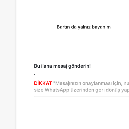
e
l
i
Bartın da yalnız bayanım
l
ü
t
f
Bu ilana mesaj gönderin!
e
DİKKAT
"Mesajınızın onaylanması için, 
n
size WhatsApp üzerinden geri dönüş yap
Y
o
r
u