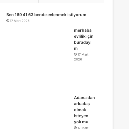
...
Ben 169 41 63 bende evlenmek istiyorum
17 Mart 2026
merhaba
evlilik için
buradayı
m
17 Mart
2026
Adana dan
arkadaş
olmak
isteyen
yok mu
17 Mart