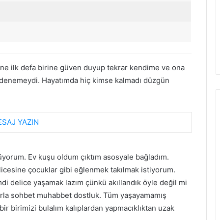
ine ilk defa birine güven duyup tekrar kendime ve ona
n denemeydi. Hayatımda hiç kimse kalmadı düzgün
SAJ YAZIN
üyorum. Ev kuşu oldum çıktım asosyale bağladım.
licesine çocuklar gibi eğlenmek takılmak istiyorum.
mdi delice yaşamak lazım çünkü akıllandık öyle değil mi
larla sohbet muhabbet dostluk. Tüm yaşayamamış
ir birimizi bulalım kalıplardan yapmacıklıktan uzak