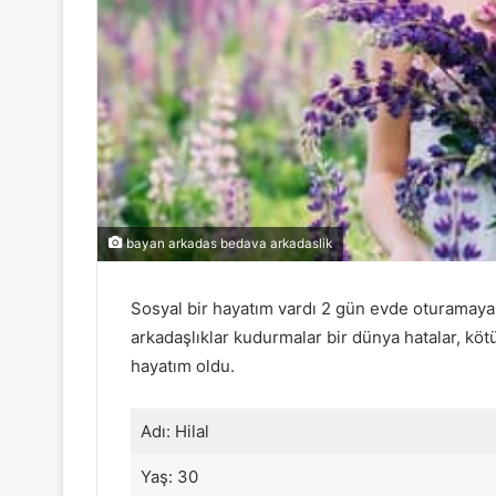
bayan arkadas bedava arkadaslik
Sosyal bir hayatım vardı 2 gün evde oturamayan
arkadaşlıklar kudurmalar bir dünya hatalar, köt
hayatım oldu.
Adı: Hilal
Yaş: 30