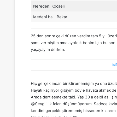
Nereden: Kocaeli
Medeni hali: Bekar
25 den sonra çeki düzen verdim tam 5 yıl üzer
şans vermiştim ama ayrıldık benim için bu so
yaşayayım derken.
ME
Hiç gerçek insan biriktirememişim ya ona üzül
Hayatı kaçırıyor gibiyim böyle hayata akmak de
Arada dertleşmekte tabi. Yaş 30 a geldi asıl şi
😁Sevgililik falan düşünmüyorum. Sadece kız
kendini gerçekleştirememiş hisseden kızlarım b