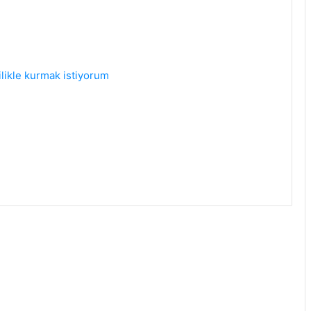
ilikle kurmak istiyorum
Yalnız kocaeli lütfen
Slm hanim efendiler
kocaeli izmit bayan arkadaş arıyorum
Dürüst yalansız bir bayan arıyorum