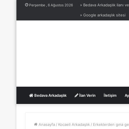
» Bedava Arkadaşlık ilanı ve
Perşembe , 6 Ağustos 2026
» Google arkadaşlık sitesi
Bedava Arkadaşlık
İlan Verin
İletişim
Ay
Anasayfa
/
Kocaeli Arkadaşlık
/
Erkeklerden gına gel