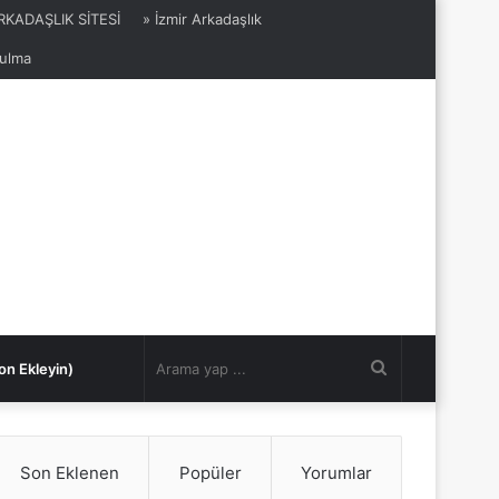
ARKADAŞLIK SİTESİ
» İzmir Arkadaşlık
Bulma
Arama
on Ekleyin)
yap
Son Eklenen
Popüler
Yorumlar