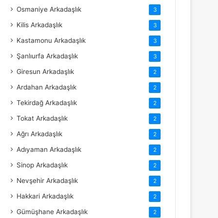
Osmaniye Arkadaşlık
3
Kilis Arkadaşlık
3
Kastamonu Arkadaşlık
3
Şanlıurfa Arkadaşlık
3
Giresun Arkadaşlık
2
Ardahan Arkadaşlık
2
Tekirdağ Arkadaşlık
2
Tokat Arkadaşlık
2
Ağrı Arkadaşlık
2
Adıyaman Arkadaşlık
2
Sinop Arkadaşlık
2
Nevşehir Arkadaşlık
2
Hakkari Arkadaşlık
2
Gümüşhane Arkadaşlık
2