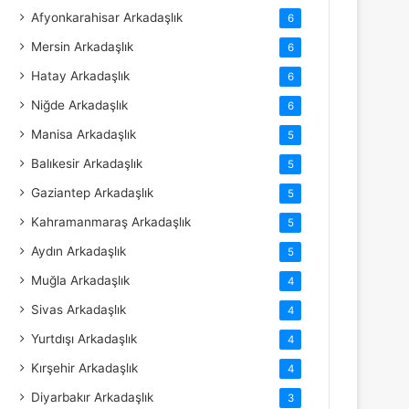
Afyonkarahisar Arkadaşlık
6
Mersin Arkadaşlık
6
Hatay Arkadaşlık
6
Niğde Arkadaşlık
6
Manisa Arkadaşlık
5
Balıkesir Arkadaşlık
5
Gaziantep Arkadaşlık
5
Kahramanmaraş Arkadaşlık
5
Aydın Arkadaşlık
5
Muğla Arkadaşlık
4
Sivas Arkadaşlık
4
Yurtdışı Arkadaşlık
4
Kırşehir Arkadaşlık
4
Diyarbakır Arkadaşlık
3