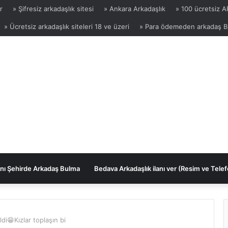
r
» Şifresiz arkadaşlık sitesi
» Ankara Arkadaşlık
» 100 ücretsiz 
» Ücretsiz arkadaşlık siteleri 18 ve üzeri
» Para ödemeden arkadaş 
nı Şehirde Arkadaş Bulma
Bedava Arkadaşlık ilanı ver (Resim ve Telef
di😁Kızlar toplaşın bi