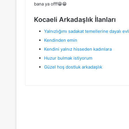
bana ya offf😁😁
Kocaeli Arkadaşlık İlanları
Yalnızlığımı sadakat temellerine dayalı evl
Kendinden emin
Kendini yalnız hisseden kadınlara
Huzur bulmak istiyorum
Güzel hoş dostluk arkadaşlık
Sonrakini Oku
Kocaeli Arkadaşlık