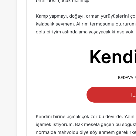
birer dost çocuk olalım😁
Kamp yapmayı, doğayı, orman yürüyüşlerini çok
kalabalık sevmem. Alırım termosumu otururum s
dolu biriyim aslında ama yaşayacak kimse yok.
Kendi
BEDAVA 
İ
Kendini birine açmak çok zor bu devirde. Yal
işemek istiyorum. Bak mesela geçen bu soğukta
normalde mahvoldu diye söylenmem gerekirken 