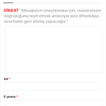
DİKKAT
"Mesajınızın onaylanması için, numaranızın
doğruluğunu teyit etmek amacıyla size WhatsApp
üzerinden geri dönüş yapacağız."
Y
o
r
u
m
*
Ad
*
E-posta
*