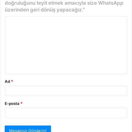
doğruluğunu teyit etmek amacıyla size WhatsApp
üzerinden geri dönüş yapacağız."
Y
o
r
u
m
*
Ad
*
E-posta
*