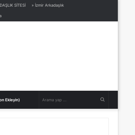
DAŞLIK SİTESİ
» İzmir Arkadaşlık
a
Arama
on Ekleyin)
yap