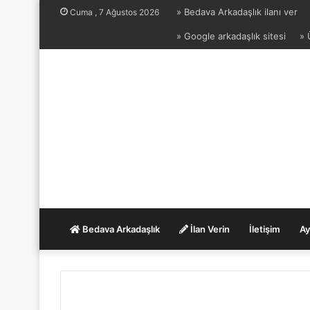
» Bedava Arkadaşlık ilanı ver
Cuma , 7 Ağustos 2026
» Google arkadaşlık sitesi
» 
Bedava Arkadaşlık
İlan Verin
İletişim
Ay