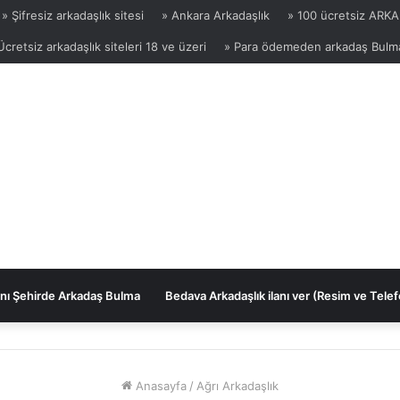
» Şifresiz arkadaşlık sitesi
» Ankara Arkadaşlık
» 100 ücretsiz ARKA
Ücretsiz arkadaşlık siteleri 18 ve üzeri
» Para ödemeden arkadaş Bulm
nı Şehirde Arkadaş Bulma
Bedava Arkadaşlık ilanı ver (Resim ve Telef
Anasayfa
/
Ağrı Arkadaşlık