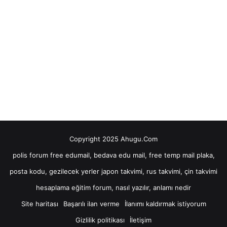
ad
aş
arı
yor
um
Copyright 2025 Ahugu.Com
polis forum
free edumail, bedava edu mail, free temp mail
plaka,
posta kodu, gezilecek yerler
japon takvimi, rus takvimi, çin takvimi
hesaplama
eğitim forum, nasıl yazılır, anlamı nedir
Site haritası
Başarılı ilan verme
İlanımı kaldırmak istiyorum
Gizlilik politikası
İletişim