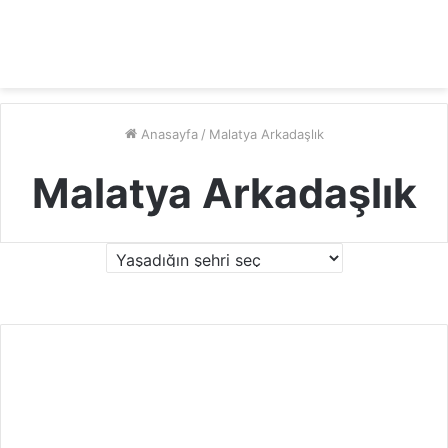
Anasayfa
/
Malatya Arkadaşlık
11
Aralık
Malatya Arkadaşlık
2025
Cid
di
dü
şü
ne
n
ba
ya