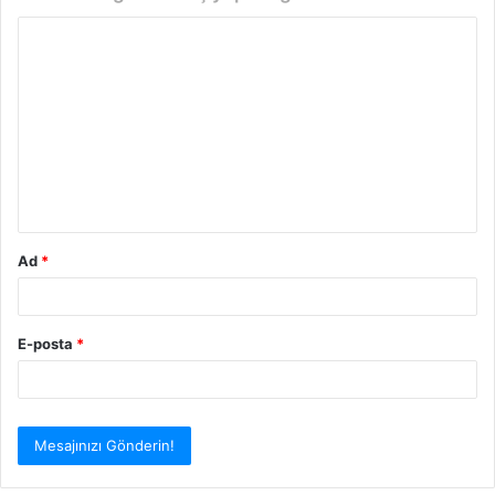
Y
o
r
u
m
*
Ad
*
E-posta
*