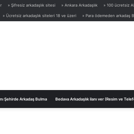
r
» Şifresiz arkadaşlık sitesi
» Ankara Arkadaşlık
» 100 ücretsiz 
» Ücretsiz arkadaşlık siteleri 18 ve üzeri
» Para ödemeden arkadaş 
nı Şehirde Arkadaş Bulma
Bedava Arkadaşlık ilanı ver (Resim ve Telef