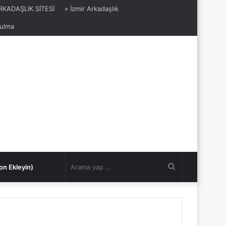
ARKADAŞLIK SİTESİ
» İzmir Arkadaşlık
Bulma
Arama
on Ekleyin)
yap