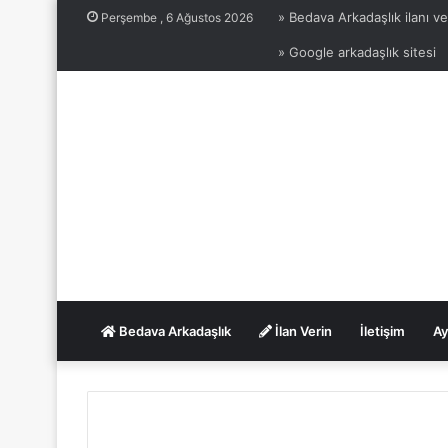
» Bedava Arkadaşlık ilanı ve
Perşembe , 6 Ağustos 2026
» Google arkadaşlık sitesi
Bedava Arkadaşlık
İlan Verin
İletişim
Ay