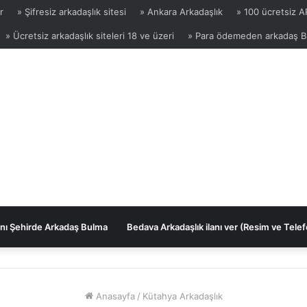
r
» Şifresiz arkadaşlık sitesi
» Ankara Arkadaşlık
» 100 ücretsiz 
» Ücretsiz arkadaşlık siteleri 18 ve üzeri
» Para ödemeden arkadaş 
nı Şehirde Arkadaş Bulma
Bedava Arkadaşlık ilanı ver (Resim ve Telef
Anasayfa
/
Kütahya Arkadaşlık