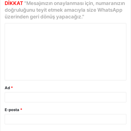
DİKKAT
"Mesajınızın onaylanması için, numaranızın
doğruluğunu teyit etmek amacıyla size WhatsApp
üzerinden geri dönüş yapacağız."
Y
o
r
u
m
*
Ad
*
E-posta
*