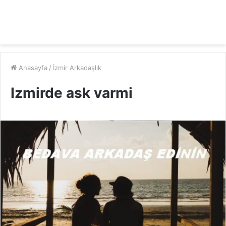
Anasayfa
/
İzmir Arkadaşlık
Izmirde ask varmi