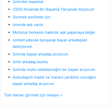
izmirden bayanlar
CİDDİ Anlamda Bir Bayanla Tanışmak İstiyorum
Sevmek sevilmek için
Izmirde ask varmi
Mutluluk herkesin hakkıdır aşk yaşamaya değer
sohbet edecek tanışacak bayan arkadaşları
bekliyorum
İzmirde bayan arkadaş arıyorum
İzmir arkadaş bulma
İzmirde mutlu edebileceğim bir bayan arıyorum
Astsubayım maddi ve manevi yardımcı olucağım
bayan arkadaş arıyorum
İzmir Arkadaşlık
16
Tüm ilanları görmek için tıklayın »
Mart
2026
İ