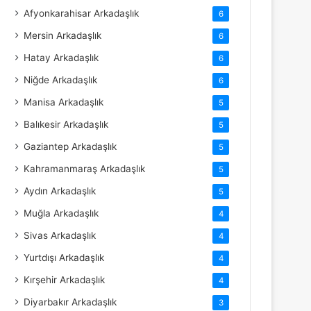
Afyonkarahisar Arkadaşlık
6
Mersin Arkadaşlık
6
Hatay Arkadaşlık
6
Niğde Arkadaşlık
6
Manisa Arkadaşlık
5
Balıkesir Arkadaşlık
5
Gaziantep Arkadaşlık
5
Kahramanmaraş Arkadaşlık
5
Aydın Arkadaşlık
5
Muğla Arkadaşlık
4
Sivas Arkadaşlık
4
Yurtdışı Arkadaşlık
4
Kırşehir Arkadaşlık
4
Diyarbakır Arkadaşlık
3