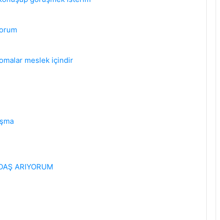
yorum
omalar meslek içindir
nışma
DAŞ ARIYORUM