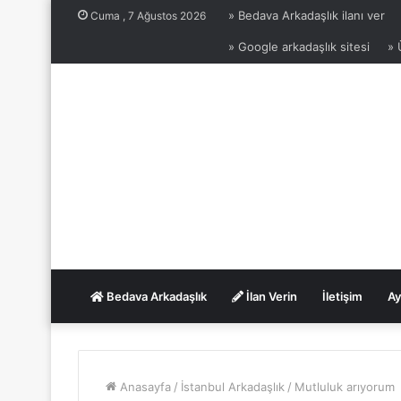
» Bedava Arkadaşlık ilanı ver
Cuma , 7 Ağustos 2026
» Google arkadaşlık sitesi
» 
Bedava Arkadaşlık
İlan Verin
İletişim
Ay
Anasayfa
/
İstanbul Arkadaşlık
/
Mutluluk arıyorum