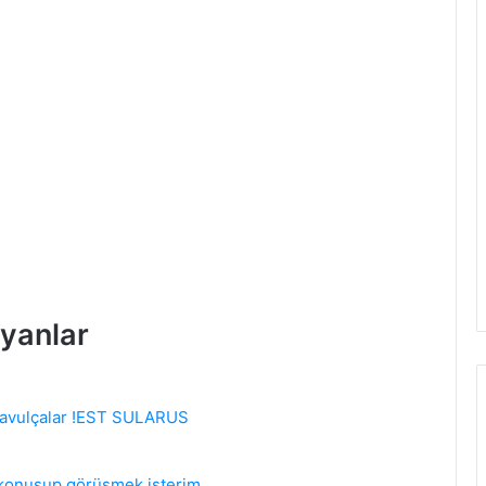
yanlar
 davulçalar !EST SULARUS
 konuşup görüşmek isterim