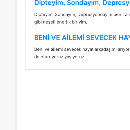
Dipteyim, Sondayım, Depres
Dipteyim, Sondayım, Depresyondayım ben Tame
gibi neşeli enerjik biriyim,
BENİ VE AİLEMİ SEVECEK H
Beni ve ailemi sevecek hayat arkadaşımı arıyo
de oturuyoruz yaşıyoruz
Sonrakini Oku
İstanbul Arkadaşlık
16
Mart