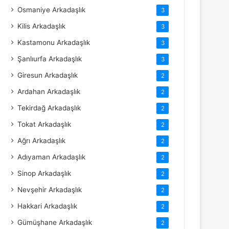
Osmaniye Arkadaşlık
3
Kilis Arkadaşlık
3
Kastamonu Arkadaşlık
3
Şanlıurfa Arkadaşlık
3
Giresun Arkadaşlık
2
Ardahan Arkadaşlık
2
Tekirdağ Arkadaşlık
2
Tokat Arkadaşlık
2
Ağrı Arkadaşlık
2
Adıyaman Arkadaşlık
2
Sinop Arkadaşlık
2
Nevşehir Arkadaşlık
2
Hakkari Arkadaşlık
2
Gümüşhane Arkadaşlık
2