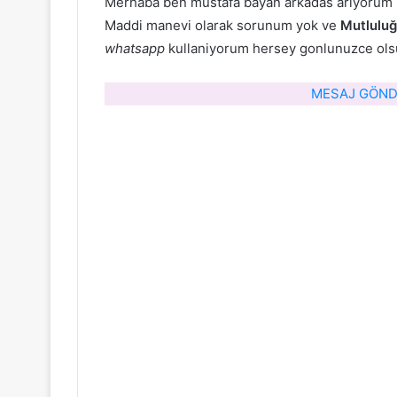
Merhaba ben mustafa bayan arkadas ariyorum mu
Maddi manevi olarak sorunum yok ve
Mutluluğ
whatsapp
kullaniyorum hersey gonlunuzce olsun
MESAJ GÖNDE