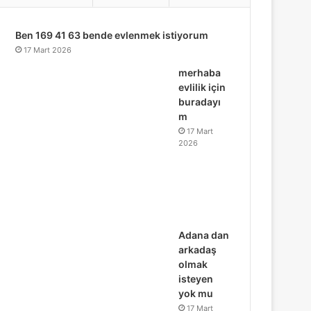
...
Ben 169 41 63 bende evlenmek istiyorum
17 Mart 2026
merhaba
evlilik için
buradayı
m
17 Mart
2026
Adana dan
arkadaş
olmak
isteyen
yok mu
17 Mart