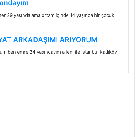
yondayım
r 29 yaşında ama ortam içinde 14 yaşında bir çocuk
Gerçek sevgi olsun
AYAT ARKADAŞIMI ARIYORUM
rum ben emre 24 yaşındayım ailem ile İstanbul Kadıköy
Her zaman yanımda ol
Dürüst Çıkarsız Samimi İlişki Arıyorum
Sevgi saygı ve sadakat olan samimi
içten gerçek arkadaşlık için
İstanbul anadolu yakası bayan
arkadaş arıyorum