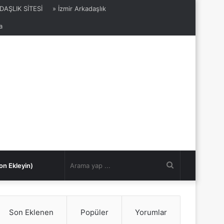
DAŞLIK SİTESİ
» İzmir Arkadaşlık
a
Arama
on Ekleyin)
yap
Son Eklenen
Popüler
Yorumlar