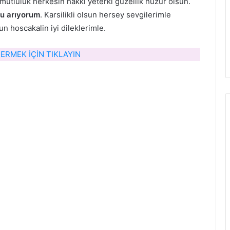
tluluk herkesin hakki yeterki guzellik huzur olsun.
u arıyorum
. Karsilikli olsun hersey sevgilerimle
 hoscakalin iyi dileklerimle.
RMEK İÇİN TIKLAYIN