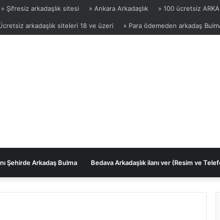
» Şifresiz arkadaşlık sitesi
» Ankara Arkadaşlık
» 100 ücretsiz ARKA
Ücretsiz arkadaşlık siteleri 18 ve üzeri
» Para ödemeden arkadaş Bulm
nı Şehirde Arkadaş Bulma
Bedava Arkadaşlık ilanı ver (Resim ve Telef