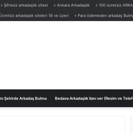
» Şifresiz arkadaşlık sitesi
» Ankara Arkadaşlık
» 100 ücretsiz ARKA
Ücretsiz arkadaşlık siteleri 18 ve üzeri
» Para ödemeden arkadaş Bulm
nı Şehirde Arkadaş Bulma
Bedava Arkadaşlık ilanı ver (Resim ve Telef