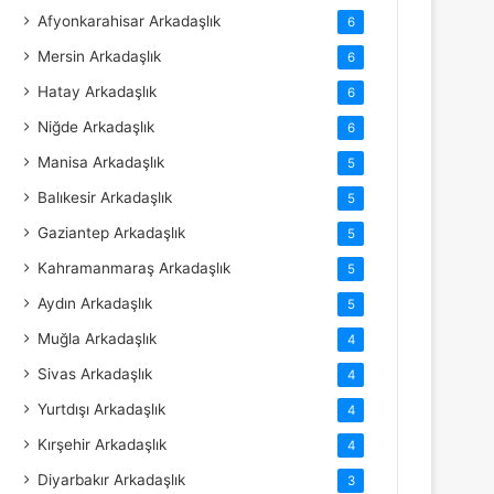
Afyonkarahisar Arkadaşlık
6
Mersin Arkadaşlık
6
Hatay Arkadaşlık
6
Niğde Arkadaşlık
6
Manisa Arkadaşlık
5
Balıkesir Arkadaşlık
5
Gaziantep Arkadaşlık
5
Kahramanmaraş Arkadaşlık
5
Aydın Arkadaşlık
5
Muğla Arkadaşlık
4
Sivas Arkadaşlık
4
Yurtdışı Arkadaşlık
4
Kırşehir Arkadaşlık
4
Diyarbakır Arkadaşlık
3