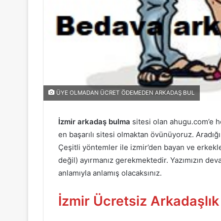
ÜYE OLMADAN ÜCRET ÖDEMEDEN ARKADAŞ BUL
İzmir arkadaş bulma
sitesi olan ahugu.com’e ho
en başarılı sitesi olmaktan övünüyoruz. Aradığ
Çeşitli yöntemler ile izmir’den bayan ve erkekl
değil) ayırmanız gerekmektedir. Yazımızın deva
anlamıyla anlamış olacaksınız.
İzmir Ücretsiz Arkadaşlık