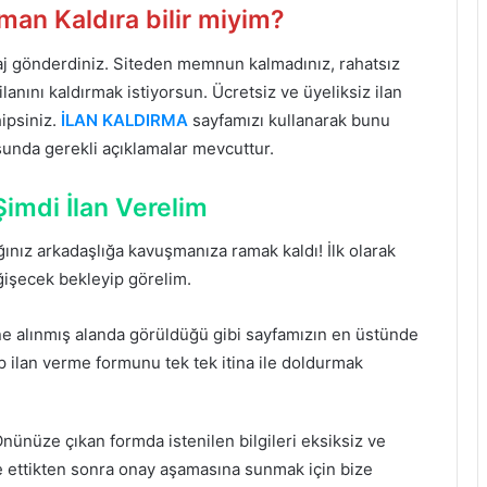
man Kaldıra bilir miyim?
saj gönderdiniz. Siteden memnun kalmadınız, rahatsız
anını kaldırmak istiyorsun. Ücretsiz ve üyeliksiz ilan
hipsiniz.
İLAN KALDIRMA
sayfamızı kullanarak bunu
usunda gerekli açıklamalar mevcuttur.
imdi İlan Verelim
dığınız arkadaşlığa kavuşmanıza ramak kaldı! İlk olarak
eğişecek bekleyip görelim.
ine alınmış alanda görüldüğü gibi sayfamızın en üstünde
ıp ilan verme formunu tek tek itina ile doldurmak
nünüze çıkan formda istenilen bilgileri eksiksiz ve
ve ettikten sonra onay aşamasına sunmak için bize