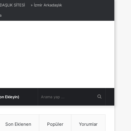
DAŞLIK SİTESİ
» İzmir Arkadaşlık
a
Arama
on Ekleyin)
yap
Son Eklenen
Popüler
Yorumlar