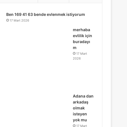
...
Ben 169 41 63 bende evlenmek istiyorum
17 Mart 2026
merhaba
evlilik için
buradayı
m
17 Mart
2026
Adana dan
arkadaş
olmak
isteyen
yok mu
17 Mart