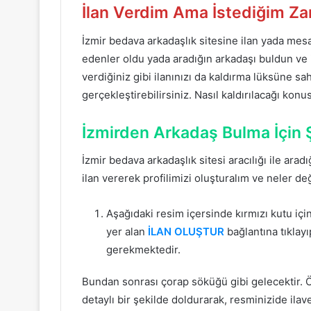
İlan Verdim Ama İstediğim Za
İzmir bedava arkadaşlık sitesine ilan yada me
edenler oldu yada aradığın arkadaşı buldun ve il
verdiğiniz gibi ilanınızı da kaldırma lüksüne sa
gerçekleştirebilirsiniz. Nasıl kaldırılacağı kon
İzmirden Arkadaş Bulma İçin Ş
İzmir bedava arkadaşlık sitesi aracılığı ile ara
ilan vererek profilimizi oluşturalım ve neler d
Aşağıdaki resim içersinde kırmızı kutu iç
yer alan
İLAN OLUŞTUR
bağlantına tıklay
gerekmektedir.
Bundan sonrası çorap söküğü gibi gelecektir. Ö
detaylı bir şekilde doldurarak, resminizide ila