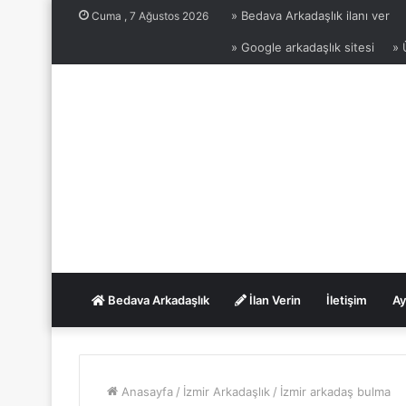
» Bedava Arkadaşlık ilanı ver
Cuma , 7 Ağustos 2026
» Google arkadaşlık sitesi
» 
Bedava Arkadaşlık
İlan Verin
İletişim
Ay
Anasayfa
/
İzmir Arkadaşlık
/
İzmir arkadaş bulma