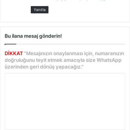
Yanıtla
Bu ilana mesaj gönderin!
DİKKAT
"Mesajınızın onaylanması için, numaranızın
doğruluğunu teyit etmek amacıyla size WhatsApp
üzerinden geri dönüş yapacağız."
Y
o
r
u
m
*