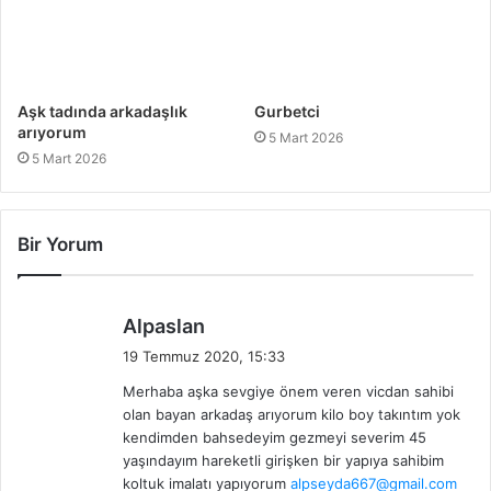
Aşk tadında arkadaşlık
Gurbetci
arıyorum
5 Mart 2026
5 Mart 2026
Bir Yorum
d
Alpaslan
e
19 Temmuz 2020, 15:33
d
Merhaba aşka sevgiye önem veren vicdan sahibi
i
olan bayan arkadaş arıyorum kilo boy takıntım yok
k
kendimden bahsedeyim gezmeyi severim 45
i
yaşındayım hareketli girişken bir yapıya sahibim
:
koltuk imalatı yapıyorum
alpseyda667@gmail.com