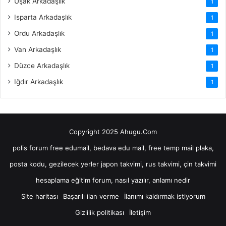
Uşak Arkadaşlık
1
Isparta Arkadaşlık
1
Ordu Arkadaşlık
1
Van Arkadaşlık
1
Düzce Arkadaşlık
1
Iğdır Arkadaşlık
1
Copyright 2025 Ahugu.Com
polis forum
free edumail, bedava edu mail, free temp mail
plaka,
posta kodu, gezilecek yerler
japon takvimi, rus takvimi, çin takvimi
hesaplama
eğitim forum, nasıl yazılır, anlamı nedir
Site haritası
Başarılı ilan verme
İlanımı kaldırmak istiyorum
Gizlilik politikası
İletişim