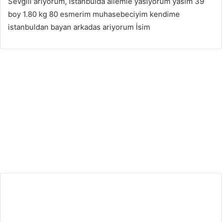
Sevgili arıyorum, İstanbulda ailemle yasiyorum yasim 39
boy 1.80 kg 80 esmerim muhasebeciyim kendime
istanbuldan bayan arkadas ariyorum İsim
İstanbul Arkadaşlık
16
Mart
2026
G
e
r
ç
e
k
s
e
v
g
i
o
l
s
u
n