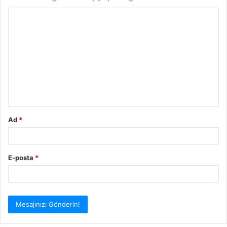
Y
o
r
u
m
*
Ad
*
E-posta
*