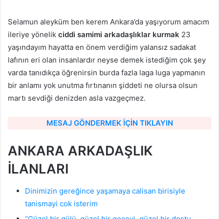
Selamun aleyküm ben kerem Ankara’da yaşıyorum amacım
ileriye yönelik
ciddi samimi
arkadaşlıklar kurmak
23
yaşındayım hayatta en önem verdiğim yalansız sadakat
lafının eri olan insanlardır neyse demek istediğim çok şey
varda tanıdıkça öğrenirsin burda fazla laga luga yapmanın
bir anlamı yok unutma fırtınanın şiddeti ne olursa olsun
martı sevdiği denizden asla vazgeçmez.
MESAJ GÖNDERMEK İÇİN TIKLAYIN
ANKARA ARKADAŞLIK
İLANLARI
Dinimizin gereğince yaşamaya calisan birisiyle
tanismayi cok isterim
“Güzel bir gülü, güzel bir geceyi, güzel bir dostu