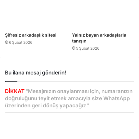
Şifresiz arkadaşlık sitesi
Yalnız bayan arkadaşlarla
tanışın
6 Şubat 2026
5 Şubat 2026
Bu ilana mesaj gönderin!
DİKKAT
"Mesajınızın onaylanması için, numaranızın
doğruluğunu teyit etmek amacıyla size WhatsApp
üzerinden geri dönüş yapacağız."
Y
o
r