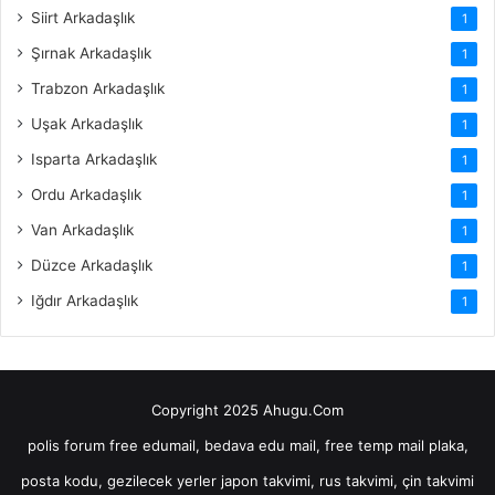
Siirt Arkadaşlık
1
Şırnak Arkadaşlık
1
Trabzon Arkadaşlık
1
Uşak Arkadaşlık
1
Isparta Arkadaşlık
1
Ordu Arkadaşlık
1
Van Arkadaşlık
1
Düzce Arkadaşlık
1
Iğdır Arkadaşlık
1
Copyright 2025 Ahugu.Com
polis forum
free edumail, bedava edu mail, free temp mail
plaka,
posta kodu, gezilecek yerler
japon takvimi, rus takvimi, çin takvimi