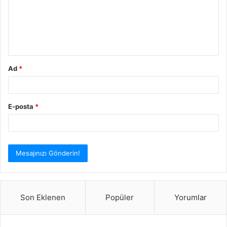
u
m
*
Ad
*
E-posta
*
Son Eklenen
Popüler
Yorumlar