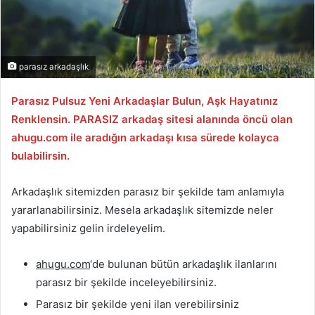
parasız arkadaşlık
Parasız Pulsuz Yeni Arkadaşlar Bulun, Aşk Hayatınız
Renklensin. PARASIZ arkadaş sitesi alanında öncü olan
ahugu.com ile aradığın arkadaşı kısa sürede kolayca
bulabilirsin.
Arkadaşlık sitemizden parasız bir şekilde tam anlamıyla
yararlanabilirsiniz. Mesela arkadaşlık sitemizde neler
yapabilirsiniz gelin irdeleyelim.
ahugu.com
‘de bulunan bütün arkadaşlık ilanlarını
parasız bir şekilde inceleyebilirsiniz.
Parasız bir şekilde yeni ilan verebilirsiniz