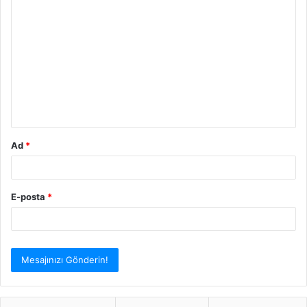
Y
o
r
u
m
*
Ad
*
E-posta
*