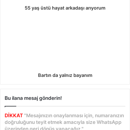
ı
55 yaş üstü hayat arkadaşı arıyorum
m
Bartın da yalnız bayanım
Bu ilana mesaj gönderin!
DİKKAT
"Mesajınızın onaylanması için, numaranızın
doğruluğunu teyit etmek amacıyla size WhatsApp
üzerinden geri dönüş yapacağız."