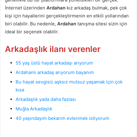
İnternet üzerinden
Ardahan
kız arkadaş bulmak, pek çok
kişi için hayallerini gerçekleştirmenin en etkili yollarından
biri olabilir. Bu nedenle,
Ardahan
tanışma sitesi sizin için
ideal bir seçenek olabilir.
Arkadaşlık ilanı verenler
55 yaş üstü hayat arkadaşı arıyorum
Ardahanlı arkadaş arıyorum bayanım
Ardahan Arkadaşlık
Bu hayat sevgisiz aşksız mutsuz yaşamak için çok
kısa
15
Aralık
Arkadaşlık yada daha fazlası
2025
Muğla Arkadaşlık
A
r
40 yaşındayım bekarım evlenmek istiyorum
d
a
h