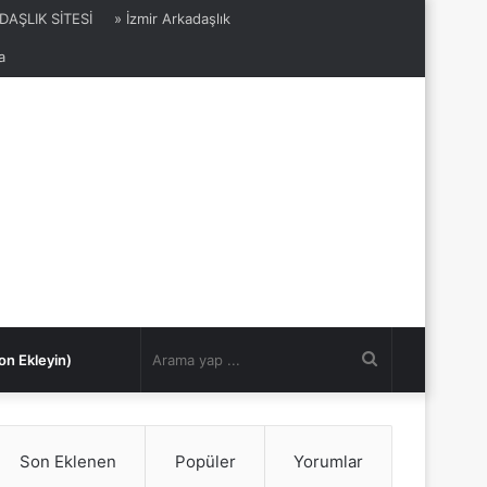
DAŞLIK SİTESİ
» İzmir Arkadaşlık
a
Arama
on Ekleyin)
yap
Son Eklenen
Popüler
Yorumlar