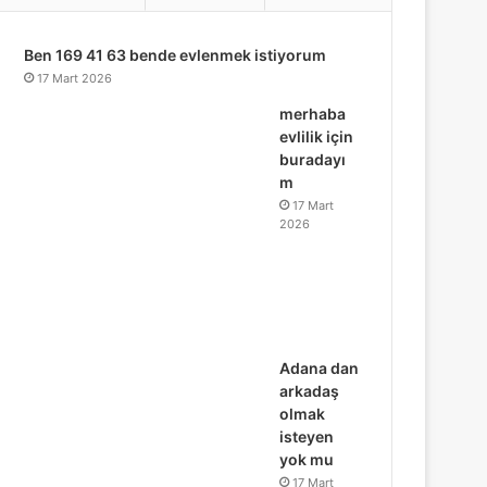
...
Ben 169 41 63 bende evlenmek istiyorum
17 Mart 2026
merhaba
evlilik için
buradayı
m
17 Mart
2026
Adana dan
arkadaş
olmak
isteyen
yok mu
17 Mart