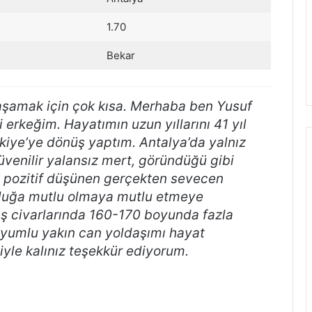
1.70
Bekar
aşamak için çok kısa. Merhaba ben Yusuf
rkeğim. Hayatımın uzun yıllarını 41 yıl
kiye’ye dönüş yaptım. Antalya’da yalnız
venilir yalansız mert, göründüğü gibi
k pozitif düşünen gerçekten sevecen
luğa mutlu olmaya mutlu etmeye
aş civarlarında 160-170 boyunda fazla
uyumlu yakın can yoldaşımı hayat
iyle kalınız teşekkür ediyorum.