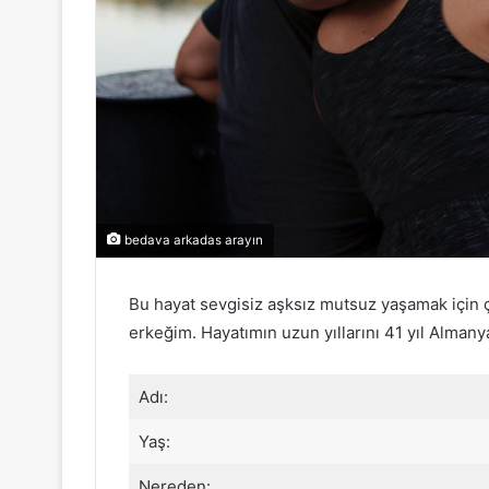
bedava arkadas arayın
Bu hayat sevgisiz aşksız mutsuz yaşamak için
erkeğim. Hayatımın uzun yıllarını 41 yıl Alman
Adı:
Yaş:
Nereden: