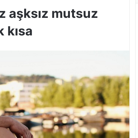
iz aşksız mutsuz
k kısa