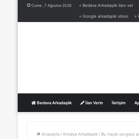
» Bedava Arkadaşlık ilanı ver
Cuma , 7 Ağustos 2026
» Google arkadaşlık sitesi
» 
Bedava Arkadaşlık
İlan Verin
İletişim
Ay
Anasayfa
/
Antalya Arkadaşlık
/
Bu hayat sevgisiz a