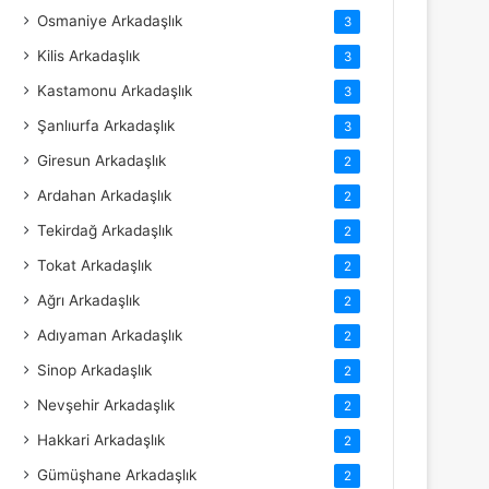
Osmaniye Arkadaşlık
3
Kilis Arkadaşlık
3
Kastamonu Arkadaşlık
3
Şanlıurfa Arkadaşlık
3
Giresun Arkadaşlık
2
Ardahan Arkadaşlık
2
Tekirdağ Arkadaşlık
2
Tokat Arkadaşlık
2
Ağrı Arkadaşlık
2
Adıyaman Arkadaşlık
2
Sinop Arkadaşlık
2
Nevşehir Arkadaşlık
2
Hakkari Arkadaşlık
2
Gümüşhane Arkadaşlık
2