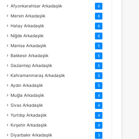
Afyonkarahisar Arkadaşlık
6
Mersin Arkadaşlık
6
Hatay Arkadaşlık
6
Niğde Arkadaşlık
6
Manisa Arkadaşlık
5
Balıkesir Arkadaşlık
5
Gaziantep Arkadaşlık
5
Kahramanmaraş Arkadaşlık
5
Aydın Arkadaşlık
5
Muğla Arkadaşlık
4
Sivas Arkadaşlık
4
Yurtdışı Arkadaşlık
4
Kırşehir Arkadaşlık
4
Diyarbakır Arkadaşlık
3