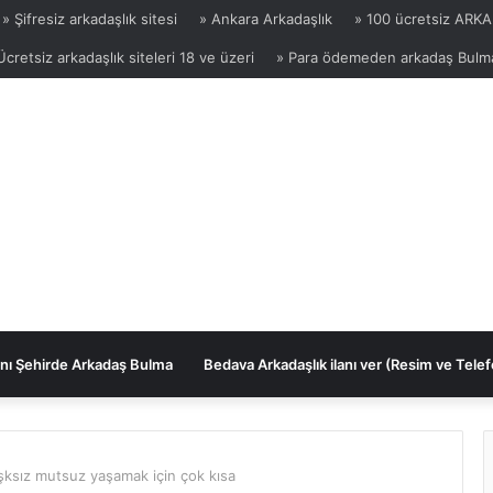
» Şifresiz arkadaşlık sitesi
» Ankara Arkadaşlık
» 100 ücretsiz ARKA
Ücretsiz arkadaşlık siteleri 18 ve üzeri
» Para ödemeden arkadaş Bulm
nı Şehirde Arkadaş Bulma
Bedava Arkadaşlık ilanı ver (Resim ve Telef
şksız mutsuz yaşamak için çok kısa