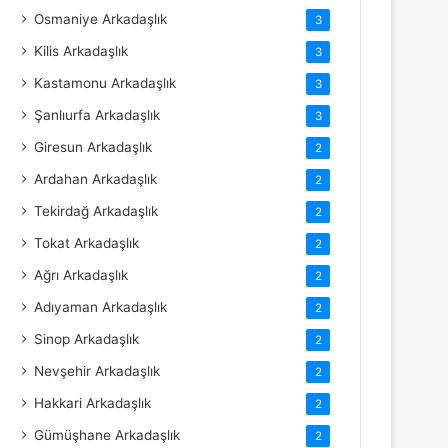
Osmaniye Arkadaşlık
3
Kilis Arkadaşlık
3
Kastamonu Arkadaşlık
3
Şanlıurfa Arkadaşlık
3
Giresun Arkadaşlık
2
Ardahan Arkadaşlık
2
Tekirdağ Arkadaşlık
2
Tokat Arkadaşlık
2
Ağrı Arkadaşlık
2
Adıyaman Arkadaşlık
2
Sinop Arkadaşlık
2
Nevşehir Arkadaşlık
2
Hakkari Arkadaşlık
2
Gümüşhane Arkadaşlık
2