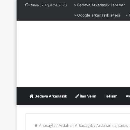
» Bedava Arkadaşlık ilanı ver
Cuma , 7 Ağustos 2026
» Google arkadaşlık sitesi
» 
Bedava Arkadaşlık
İlan Verin
İletişim
Ay
Anasayfa
/
Ardahan Arkadaşlık
/
Ardahanlı arkadaş