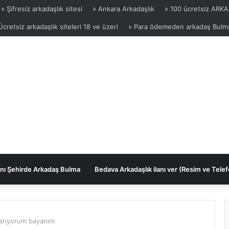
» Şifresiz arkadaşlık sitesi
» Ankara Arkadaşlık
» 100 ücretsiz ARKA
Ücretsiz arkadaşlık siteleri 18 ve üzeri
» Para ödemeden arkadaş Bulm
nı Şehirde Arkadaş Bulma
Bedava Arkadaşlık ilanı ver (Resim ve Telef
 arıyorum bayanım