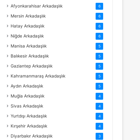
Afyonkarahisar Arkadaşlık
6
Mersin Arkadaşlık
6
Hatay Arkadaşlık
6
Niğde Arkadaşlık
6
Manisa Arkadaşlık
5
Balıkesir Arkadaşlık
5
Gaziantep Arkadaşlık
5
Kahramanmaraş Arkadaşlık
5
Aydın Arkadaşlık
5
Muğla Arkadaşlık
4
Sivas Arkadaşlık
4
Yurtdışı Arkadaşlık
4
Kırşehir Arkadaşlık
4
Diyarbakır Arkadaşlık
3