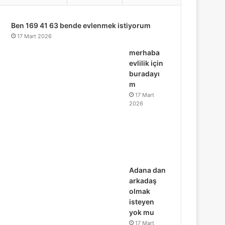
...
Ben 169 41 63 bende evlenmek istiyorum
17 Mart 2026
merhaba
evlilik için
buradayı
m
17 Mart
2026
Adana dan
arkadaş
olmak
isteyen
yok mu
17 Mart