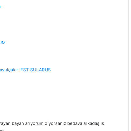
a
RUM
 davulçalar !EST SULARUS
rayan bayan arıyorum diyorsanız bedava arkadaşlık
dan