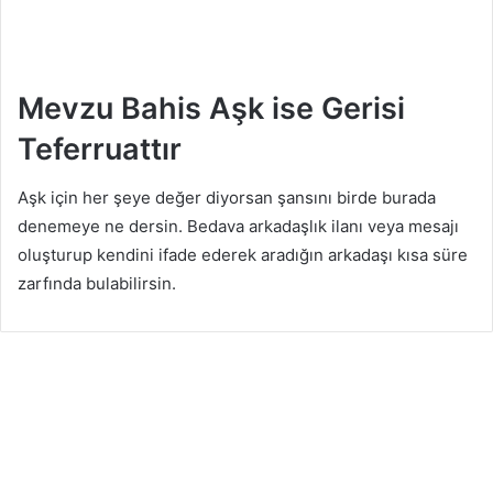
r
d
o
s
t
Mevzu Bahis Aşk ise Gerisi
u
h
Teferruattır
e
r
k
Aşk için her şeye değer diyorsan şansını birde burada
e
denemeye ne dersin. Bedava arkadaşlık ilanı veya mesajı
s
i
oluşturup kendini ifade ederek aradığın arkadaşı kısa süre
s
zarfında bulabilirsin.
t
e
r
.
Ö
n
e
m
l
i