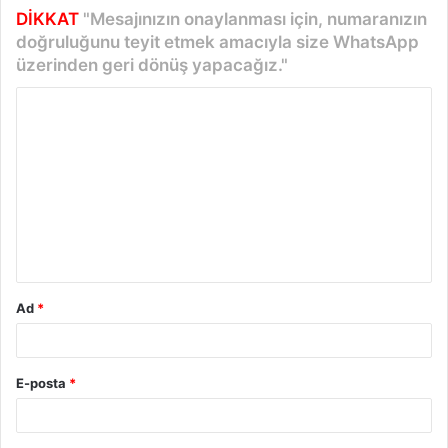
DİKKAT
"Mesajınızın onaylanması için, numaranızın
doğruluğunu teyit etmek amacıyla size WhatsApp
üzerinden geri dönüş yapacağız."
Y
o
r
u
m
*
Ad
*
E-posta
*