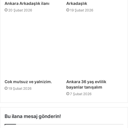
y
Ankara Arkadaşlık ilanı
Arkadaşlık
l
20 Şubat 2026
19 Şubat 2026
e
s
e
v
e
b
i
l
m
e
k
t
i
Cok mutsuz ve yalnizim.
Ankara 36 yaş evlilik
r
bayanlar tanışalım
.
19 Şubat 2026
”
7 Şubat 2026
Bu ilana mesaj gönderin!