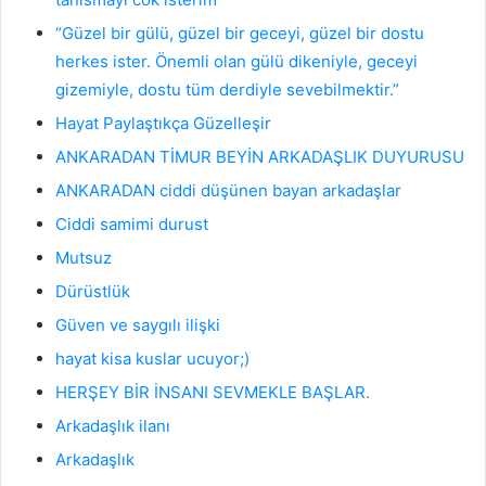
“Güzel bir gülü, güzel bir geceyi, güzel bir dostu
herkes ister. Önemli olan gülü dikeniyle, geceyi
gizemiyle, dostu tüm derdiyle sevebilmektir.”
Hayat Paylaştıkça Güzelleşir
Ankara Arkadaşlık
ANKARADAN TİMUR BEYİN ARKADAŞLIK DUYURUSU
15
Mart
ANKARADAN ciddi düşünen bayan arkadaşlar
2026
Ciddi samimi durust
“
G
Mutsuz
ü
Dürüstlük
z
e
Güven ve saygılı ilişki
l
b
hayat kisa kuslar ucuyor;)
i
HERŞEY BİR İNSANI SEVMEKLE BAŞLAR.
r
g
Arkadaşlık ilanı
ü
Arkadaşlık
l
ü