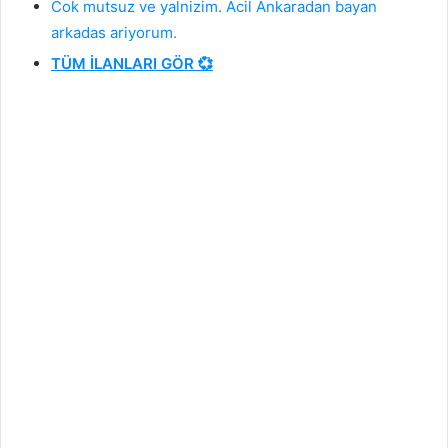
Cok mutsuz ve yalnizim. Acil Ankaradan bayan
,
arkadas ariyorum.
g
ü
TÜM İLANLARI GÖR 💞
z
e
l
b
i
r
g
e
c
e
y
i
,
g
ü
z
e
l
b
i