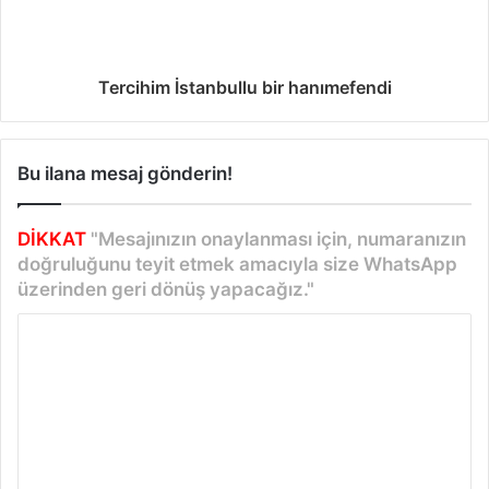
Tercihim İstanbullu bir hanımefendi
Bu ilana mesaj gönderin!
DİKKAT
"Mesajınızın onaylanması için, numaranızın
doğruluğunu teyit etmek amacıyla size WhatsApp
üzerinden geri dönüş yapacağız."
Y
o
r
u
m