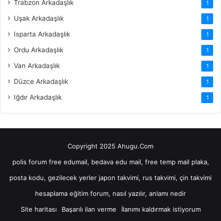
Trabzon Arkadaşlık
1
Uşak Arkadaşlık
1
Isparta Arkadaşlık
1
Ordu Arkadaşlık
1
Van Arkadaşlık
1
Düzce Arkadaşlık
1
Iğdır Arkadaşlık
1
Copyright 2025 Ahugu.Com
polis forum
free edumail, bedava edu mail, free temp mail
plaka,
posta kodu, gezilecek yerler
japon takvimi, rus takvimi, çin takvimi
hesaplama
eğitim forum, nasıl yazılır, anlamı nedir
Site haritası
Başarılı ilan verme
İlanımı kaldırmak istiyorum