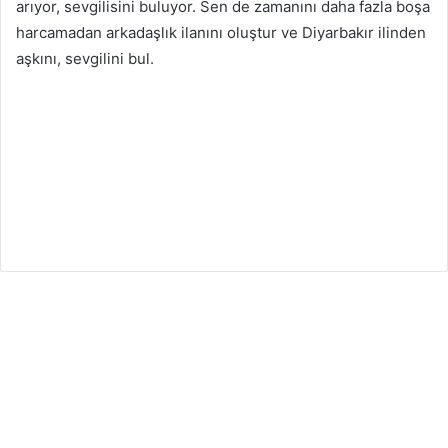
arıyor, sevgilisini buluyor. Sen de zamanını daha fazla boşa
12
harcamadan arkadaşlık ilanını oluştur ve Diyarbakır ilinden
Şubat
aşkını, sevgilini bul.
2026
A
ç
ı
k
s
ö
z
l
ü
b
a
y
a
n
a
r
k
a
d