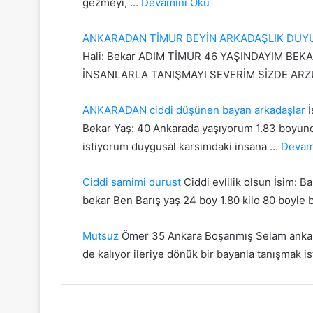
gezmeyi, …
Devamını Oku
ANKARADAN TİMUR BEYİN ARKADAŞLIK DU
Hali: Bekar ADIM TİMUR 46 YAŞINDAYIM BE
İNSANLARLA TANIŞMAYI SEVERİM SİZDE ARZ
ANKARADAN ciddi düşünen bayan arkadaşlar
İ
Bekar Yaş: 40 Ankarada yaşıyorum 1.83 boyund
istiyorum duygusal karsimdaki insana …
Devam
Ciddi samimi durust
Ciddi evlilik olsun İsim: Ba
bekar Ben Barış yaş 24 boy 1.80 kilo 80 boyle
Mutsuz
Ömer 35 Ankara Boşanmış Selam ankara
de kalıyor ileriye dönük bir bayanla tanışmak i