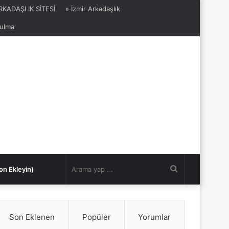
ARKADAŞLIK SİTESİ
» İzmir Arkadaşlık
Bulma
Arama
on Ekleyin)
yap
Son Eklenen
Popüler
Yorumlar