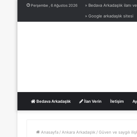
» Bedava Arkadaşlık ilanı ve
Perşembe , 6 Ağustos 2026
» Google arkadaşlık sitesi
Bedava Arkadaşlık
İlan Verin
İletişim
Ay
Anasayfa
/
Ankara Arkadaşlık
/
Güven ve saygılı iliş