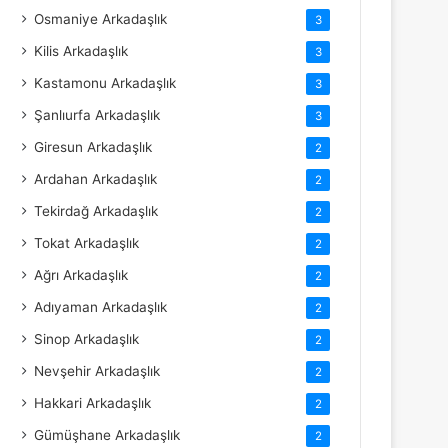
Osmaniye Arkadaşlık
3
Kilis Arkadaşlık
3
Kastamonu Arkadaşlık
3
Şanlıurfa Arkadaşlık
3
Giresun Arkadaşlık
2
Ardahan Arkadaşlık
2
Tekirdağ Arkadaşlık
2
Tokat Arkadaşlık
2
Ağrı Arkadaşlık
2
Adıyaman Arkadaşlık
2
Sinop Arkadaşlık
2
Nevşehir Arkadaşlık
2
Hakkari Arkadaşlık
2
Gümüşhane Arkadaşlık
2