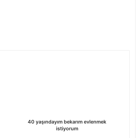
Ciddi bayan arkadaş arıyorum evlilik
yolunda
Samsun ciddi evlilik
Samsun arkadaşlık
Seviyeli dürüst bir bayan arkadaş
arıyorum
40 yaşındayım bekarım evlenmek
istiyorum