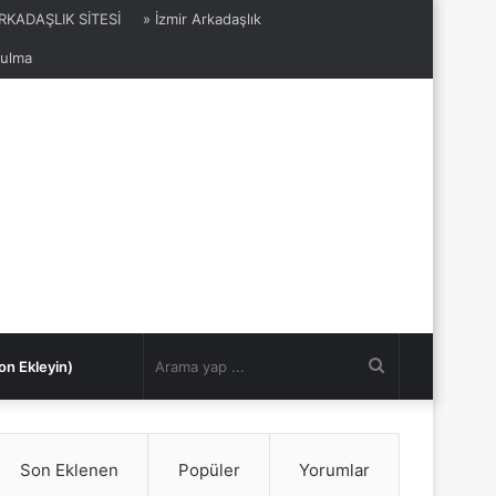
ARKADAŞLIK SİTESİ
» İzmir Arkadaşlık
Bulma
Arama
on Ekleyin)
yap
Son Eklenen
Popüler
Yorumlar