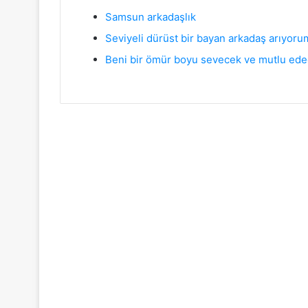
Samsun arkadaşlık
Seviyeli dürüst bir bayan arkadaş arıyoru
Beni bir ömür boyu sevecek ve mutlu ede
Sonrakini Oku
Samsun Arkadaşlık
11
Mart
2026
Ö
m