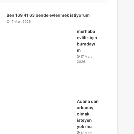
...
Ben 169 41 63 bende evlenmek istiyorum
17 Mart 2026
merhaba
evlilik için
buradayı
m
17 Mart
2026
Adana dan
arkadaş
olmak
isteyen
yok mu
17 Mart