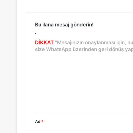
k
v
e
Bu ilana mesaj gönderin!
m
DİKKAT
"Mesajınızın onaylanması için, 
u
size WhatsApp üzerinden geri dönüş yap
t
Y
l
o
u
r
u
e
m
d
*
e
c
Ad
*