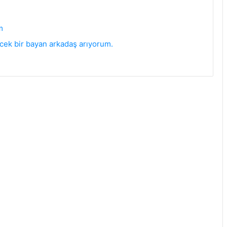
Ömür boyu sevecek ve mutlu edecek
bir bayan arkadaş arıyorum
m
cek bir bayan arkadaş arıyorum.
Ben Saniye Evlenmek İstiyorum
Samsun Bayan arkadaş arıyorum
Merhaba
Bayan arkadaş arıyorum
Bayan arkadaş arıyorum