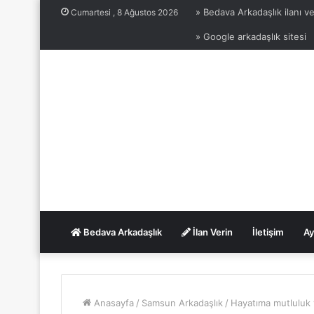
» Bedava Arkadaşlık ilanı ve
Cumartesi , 8 Ağustos 2026
» Google arkadaşlık sitesi
Bedava Arkadaşlık
İlan Verin
İletişim
Ay
Anasayfa
/
Samsun Arkadaşlık
/
Hayatıma mutluluk 