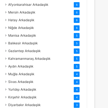
Afyonkarahisar Arkadaşlık
6
Mersin Arkadaşlık
6
Hatay Arkadaşlık
6
Niğde Arkadaşlık
6
Manisa Arkadaşlık
5
Balıkesir Arkadaşlık
5
Gaziantep Arkadaşlık
5
Kahramanmaraş Arkadaşlık
5
Aydın Arkadaşlık
5
Muğla Arkadaşlık
4
Sivas Arkadaşlık
4
Yurtdışı Arkadaşlık
4
Kırşehir Arkadaşlık
4
Diyarbakır Arkadaşlık
3