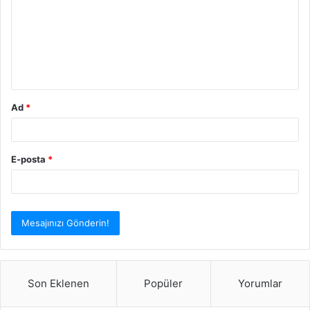
r
u
m
*
Ad
*
E-posta
*
Son Eklenen
Popüler
Yorumlar