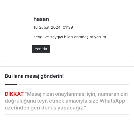
:
d
hasan
e
16 Şubat 2024, 01:39
d
sevgi ve saygıyı bilen arkadaş arıyorum
i
k
Yanıtla
i
:
Bu ilana mesaj gönderin!
DİKKAT
"Mesajınızın onaylanması için, numaranızın
doğruluğunu teyit etmek amacıyla size WhatsApp
üzerinden geri dönüş yapacağız."
Y
o