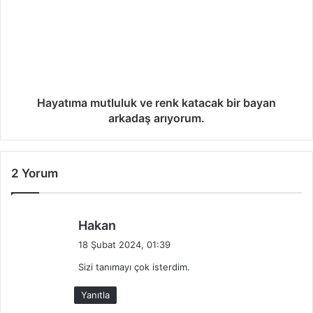
Hayatıma mutluluk ve renk katacak bir bayan
arkadaş arıyorum.
2 Yorum
d
Hakan
e
18 Şubat 2024, 01:39
d
Sizi tanımayı çok isterdim.
i
k
Yanıtla
i