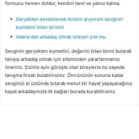
formunu hemen doldur, kendini tanıt ve yalnız kalma.
Gerçekten sevebilecek birisini arıyorum sevginin
kıymetini bilen birisini
Adana dan arkadaş olmak isteyen yok mu
Adana arkadaşlık
Sevginin gerçekten kıymetini, değerini bilen birini bularak
17
tanışıp arkadaş olmak için sitemizden yararlanmanızı
Mart
2026
öneririz. Sizinle aynı görüşte olan bireylerle bu sayede
A
tanışma fırsatı bulabilirsiniz. Ömrünüzün sonuna kadar
d
sevginizi el üstünde tutarak mesut bir hayat yaşayacağınız
a
hayat arkadaşınızla ilk bağları burada kurabilirsiniz.
n
a
d
a
n
a
r
k
a