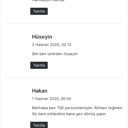
i
:
Yanıtla
d
Hüseyin
e
3 Haziran 2020, 02:13
d
Slm ben izmirden hüseyin
i
k
Yanıtla
i
:
d
Hakan
e
1 Haziran 2020, 00:50
d
Merhaba ben TSK personeleniyim. Rütben teğmen.
i
Siz beni etkilediniz bana geri dönüş yapın
k
i
Yanıtla