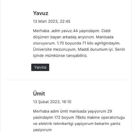
d
Yavuz
e
13 Mart 2023, 22:45
d
Merhaba .adim yavuz.44 yaşındayım. Ciddi
i
düşünen bayan arkadaş arıyorum. Manisada
k
oturuyorum. 1.70 boyunda 71 kilo agirligindayim.
i
Üniversite mezunuyum. Maddi durumum iyi. Senin
:
içinde mümkünse tanışabiliriz.
Yanıtla
d
Ümit
e
13 Şubat 2023, 16:10
d
Merhaba adım ümit manisada yaşıyorum 29
i
yasindayim 172 boyum 78kilo makine operatorlugu
k
ve elektrik teknikerligi yapiyorum bekarim yanlız
i
yasiyorum