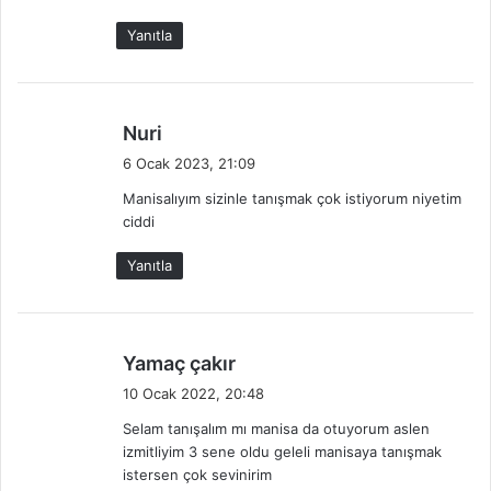
:
Yanıtla
d
Nuri
e
6 Ocak 2023, 21:09
d
Manisalıyım sizinle tanışmak çok istiyorum niyetim
i
ciddi
k
i
Yanıtla
:
d
Yamaç çakır
e
10 Ocak 2022, 20:48
d
Selam tanışalım mı manisa da otuyorum aslen
i
izmitliyim 3 sene oldu geleli manisaya tanışmak
k
istersen çok sevinirim
i