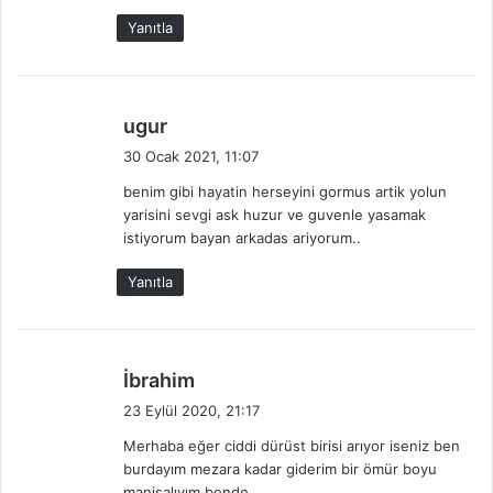
:
Yanıtla
d
ugur
e
30 Ocak 2021, 11:07
d
benim gibi hayatin herseyini gormus artik yolun
i
yarisini sevgi ask huzur ve guvenle yasamak
k
istiyorum bayan arkadas ariyorum..
i
:
Yanıtla
d
İbrahim
e
23 Eylül 2020, 21:17
d
Merhaba eğer ciddi dürüst birisi arıyor iseniz ben
i
burdayım mezara kadar giderim bir ömür boyu
k
manisalıyım bende