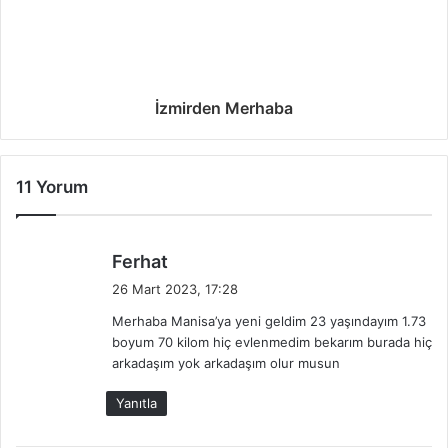
İzmirden Merhaba
11 Yorum
d
Ferhat
e
26 Mart 2023, 17:28
d
Merhaba Manisa’ya yeni geldim 23 yaşındayım 1.73
i
boyum 70 kilom hiç evlenmedim bekarım burada hiç
k
arkadaşım yok arkadaşım olur musun
i
:
Yanıtla