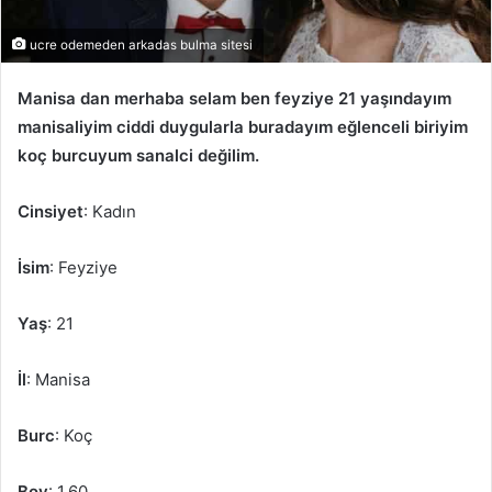
ucre odemeden arkadas bulma sitesi
Manisa dan merhaba selam ben feyziye 21 yaşındayım
manisaliyim ciddi duygularla buradayım eğlenceli biriyim
koç burcuyum sanalci değilim.
Cinsiyet
: Kadın
İsim
: Feyziye
Yaş
: 21
İl
: Manisa
Burc
: Koç
Boy
: 1.60