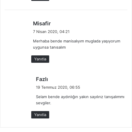
:
d
Misafir
e
7 Nisan 2020, 04:21
d
Merhaba bende manisalıyım muglada yaşıyorum
i
uygunsa tanısalım
k
i
Yanıtla
:
d
Fazlı
e
19 Temmuz 2020, 06:55
d
Selam bende aydınlığın yakın sayılırız tanışalımmı
i
sevgiler.
k
i
Yanıtla
: