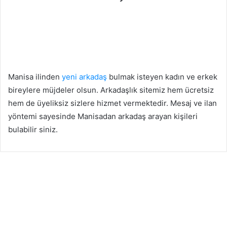
Manisa Arkadaşlık
16
Mart
Manisa ilinden
yeni arkadaş
bulmak isteyen kadın ve erkek
2026
bireylere müjdeler olsun. Arkadaşlık sitemiz hem ücretsiz
G
ö
hem de üyeliksiz sizlere hizmet vermektedir. Mesaj ve ilan
n
yöntemi sayesinde Manisadan arkadaş arayan kişileri
l
bulabilir siniz.
ü
m
e
g
e
l
e
c
e
k
b