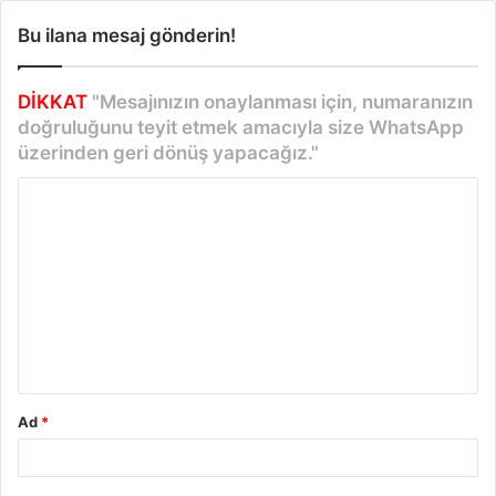
Bu ilana mesaj gönderin!
DİKKAT
"Mesajınızın onaylanması için, numaranızın
doğruluğunu teyit etmek amacıyla size WhatsApp
üzerinden geri dönüş yapacağız."
Y
o
r
u
m
*
Ad
*