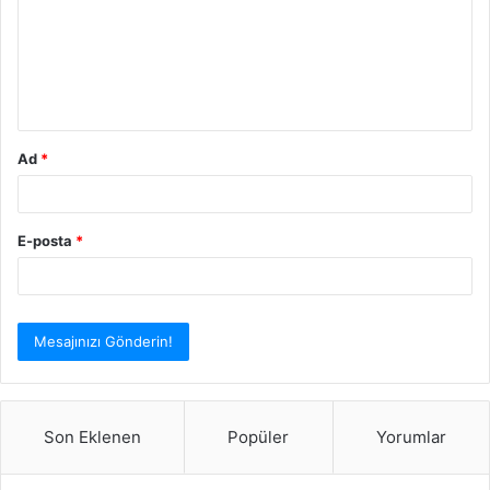
u
m
*
Ad
*
E-posta
*
Son Eklenen
Popüler
Yorumlar