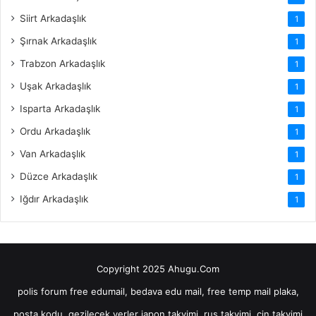
Siirt Arkadaşlık
1
Şırnak Arkadaşlık
1
Trabzon Arkadaşlık
1
Uşak Arkadaşlık
1
Isparta Arkadaşlık
1
Ordu Arkadaşlık
1
Van Arkadaşlık
1
Düzce Arkadaşlık
1
Iğdır Arkadaşlık
1
Copyright 2025 Ahugu.Com
polis forum
free edumail, bedava edu mail, free temp mail
plaka,
posta kodu, gezilecek yerler
japon takvimi, rus takvimi, çin takvimi