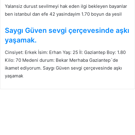
Yalansiz durust sevilmeyi hak eden ilgi bekleyen bayanlar
ben istanbul dan efe 42 yasindayim 1.70 boyun da yesil
Saygı Güven sevgi çerçevesinde aşkı
yaşamak.
Cinsiyet: Erkek İsim: Erhan Yaş: 25 İl: Gaziantep Boy: 1.80
Kilo: 70 Medeni durum: Bekar Merhaba Gaziantep`de
ikamet ediyorum. Saygı Güven sevgi çerçevesinde aşkı
yaşamak
İstanbul Arkadaşlık
16
Mart
2026
G
e
r
ç
e
k