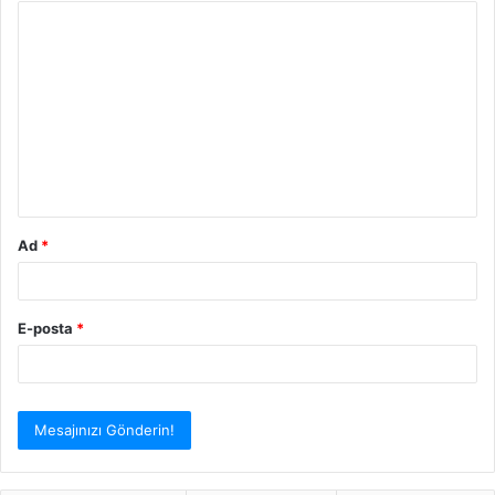
Y
o
r
u
m
*
Ad
*
E-posta
*