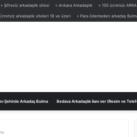
» Şifresiz arkadaşlık sitesi
» Ankara Arkadaşlık
» 100 ücretsiz ARKA
Ücretsiz arkadaşlık siteleri 18 ve üzeri
» Para ödemeden arkadaş Bulm
nı Şehirde Arkadaş Bulma
Bedava Arkadaşlık ilanı ver (Resim ve Telef
yle