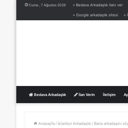
» Bedava Arkadaşlık ilanı ver
Cuma , 7 Ağustos 2026
» Google arkadaşlık sitesi
» 
Bedava Arkadaşlık
İlan Verin
İletişim
Ay
Anasayfa
/
İstanbul Arkadaşlık
/
Bana arkadaşını sö