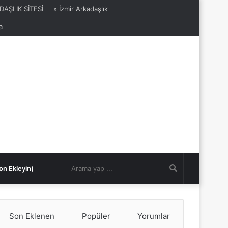
DAŞLIK SİTESİ
» İzmir Arkadaşlık
a
Arama
on Ekleyin)
yap
Son Eklenen
Popüler
Yorumlar