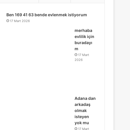
...
Ben 169 41 63 bende evlenmek istiyorum
17 Mart 2026
merhaba
evlilik için
buradayı
m
17 Mart
2026
Adana dan
arkadaş
olmak
isteyen
yok mu
17 Mart