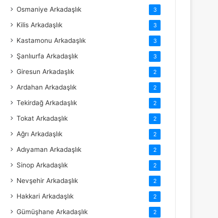
Osmaniye Arkadaşlık
3
Kilis Arkadaşlık
3
Kastamonu Arkadaşlık
3
Şanlıurfa Arkadaşlık
3
Giresun Arkadaşlık
2
Ardahan Arkadaşlık
2
Tekirdağ Arkadaşlık
2
Tokat Arkadaşlık
2
Ağrı Arkadaşlık
2
Adıyaman Arkadaşlık
2
Sinop Arkadaşlık
2
Nevşehir Arkadaşlık
2
Hakkari Arkadaşlık
2
Gümüşhane Arkadaşlık
2