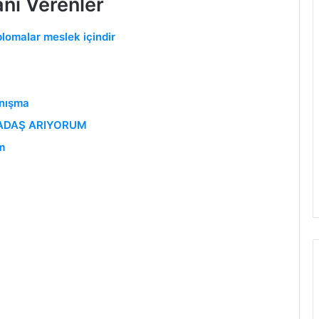
anı Verenler
lomalar meslek içindir
anışma
ADAŞ ARIYORUM
m