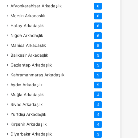
Afyonkarahisar Arkadaşlık
6
Mersin Arkadaşlık
6
Hatay Arkadaşlık
6
Niğde Arkadaşlık
6
Manisa Arkadaşlık
5
Balıkesir Arkadaşlık
5
Gaziantep Arkadaşlık
5
Kahramanmaraş Arkadaşlık
5
Aydın Arkadaşlık
5
Muğla Arkadaşlık
4
Sivas Arkadaşlık
4
Yurtdışı Arkadaşlık
4
Kırşehir Arkadaşlık
4
Diyarbakır Arkadaşlık
3