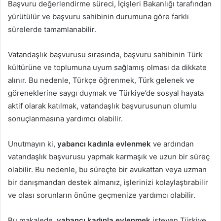
Başvuru değerlendirme süreci, İçişleri Bakanlığı tarafından
yürütülür ve başvuru sahibinin durumuna göre farklı
sürelerde tamamlanabilir.
Vatandaşlık başvurusu sırasında, başvuru sahibinin Türk
kültürüne ve toplumuna uyum sağlamış olması da dikkate
alınır. Bu nedenle, Türkçe öğrenmek, Türk gelenek ve
göreneklerine saygı duymak ve Türkiye’de sosyal hayata
aktif olarak katılmak, vatandaşlık başvurusunun olumlu
sonuçlanmasına yardımcı olabilir.
Unutmayın ki,
yabancı kadınla evlenmek
ve ardından
vatandaşlık başvurusu yapmak karmaşık ve uzun bir süreç
Blog
olabilir. Bu nedenle, bu süreçte bir avukattan veya uzman
bir danışmandan destek almanız, işlerinizi kolaylaştırabilir
21
Şubat
ve olası sorunların önüne geçmenize yardımcı olabilir.
2026
H
Bu makalede,
yabancı kadınla evlenmek
isteyen Türkiye