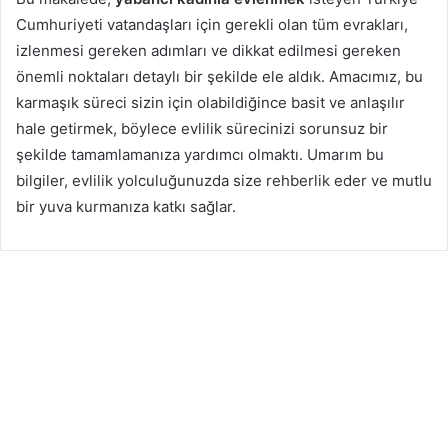
a
Cumhuriyeti vatandaşları için gerekli olan tüm evrakları,
p
p
izlenmesi gereken adımları ve dikkat edilmesi gereken
n
önemli noktaları detaylı bir şekilde ele aldık. Amacımız, bu
a
karmaşık süreci sizin için olabildiğince basit ve anlaşılır
r
k
hale getirmek, böylece evlilik sürecinizi sorunsuz bir
a
şekilde tamamlamanıza yardımcı olmaktı. Umarım bu
d
a
bilgiler, evlilik yolculuğunuzda size rehberlik eder ve mutlu
ş
bir yuva kurmanıza katkı sağlar.
l
ı
k
u
y
g
u
l
a
m
a
s
ı