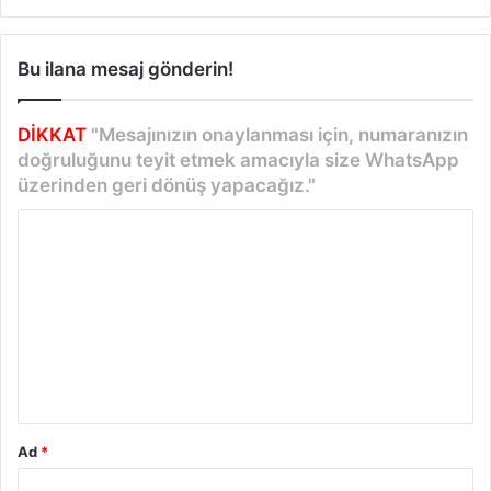
Bu ilana mesaj gönderin!
DİKKAT
"Mesajınızın onaylanması için, numaranızın
doğruluğunu teyit etmek amacıyla size WhatsApp
üzerinden geri dönüş yapacağız."
Y
o
r
u
m
*
Ad
*