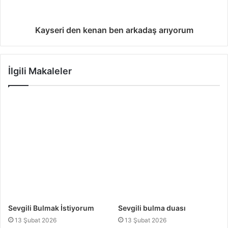
e
Kayseri den kenan ben arkadaş arıyorum
İlgili Makaleler
Sevgili Bulmak İstiyorum
Sevgili bulma duası
13 Şubat 2026
13 Şubat 2026