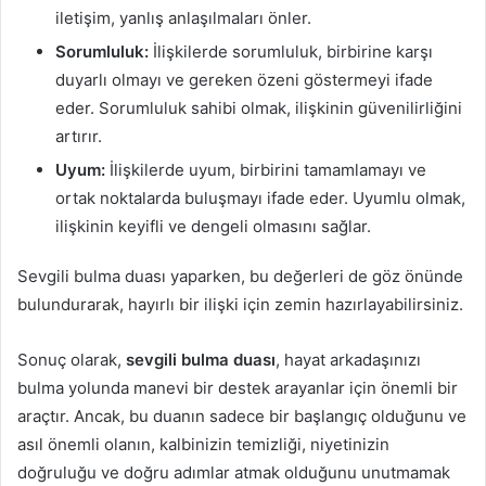
iletişim, yanlış anlaşılmaları önler.
Sorumluluk:
İlişkilerde sorumluluk, birbirine karşı
duyarlı olmayı ve gereken özeni göstermeyi ifade
eder. Sorumluluk sahibi olmak, ilişkinin güvenilirliğini
artırır.
Uyum:
İlişkilerde uyum, birbirini tamamlamayı ve
ortak noktalarda buluşmayı ifade eder. Uyumlu olmak,
ilişkinin keyifli ve dengeli olmasını sağlar.
Sevgili bulma duası yaparken, bu değerleri de göz önünde
Blog
bulundurarak, hayırlı bir ilişki için zemin hazırlayabilirsiniz.
21
Şubat
Sonuç olarak,
sevgili bulma duası
, hayat arkadaşınızı
2026
bulma yolunda manevi bir destek arayanlar için önemli bir
H
araçtır. Ancak, bu duanın sadece bir başlangıç olduğunu ve
a
asıl önemli olanın, kalbinizin temizliği, niyetinizin
p
p
doğruluğu ve doğru adımlar atmak olduğunu unutmamak