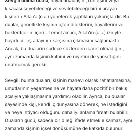
Sevgili bulma duası
, hayat arkadaşını, ruh eşini veya
kısacası sevebileceği ve sevilebileceği birini arayan
kişilerin Allah’a (c.c.) yönelerek yaptıkları yakarışlardır. Bu
dualar, genellikle kişinin içten dileklerini, hayallerini ve
beklentilerini içerir. Temel amacı, Allah’ın (c.c.) izniyle
hayırlı bir eş adayının karşısına çıkmasını sağlamaktır.
Ancak, bu duaların sadece sözlerden ibaret olmadığını,
aynı zamanda kişinin kalbini ve niyetini de yansıttığını
unutmamak gerekir.
Sevgili bulma duaları, kişinin manevi olarak rahatlamasına,
umutlarının yeşermesine ve hayata daha pozitif bir bakış
açısıyla yaklaşmasına yardımcı olabilir. Ayrıca, bu dualar
sayesinde kişi, kendi iç dünyasına dönerek, ne istediğini
ve neye ihtiyacı olduğunu daha iyi anlama fırsatı bulabilir.
Duaların gücü, sadece bir dileği ifade etmekle kalmaz, aynı
zamanda kişinin içsel dönüşümüne de katkıda bulunur.