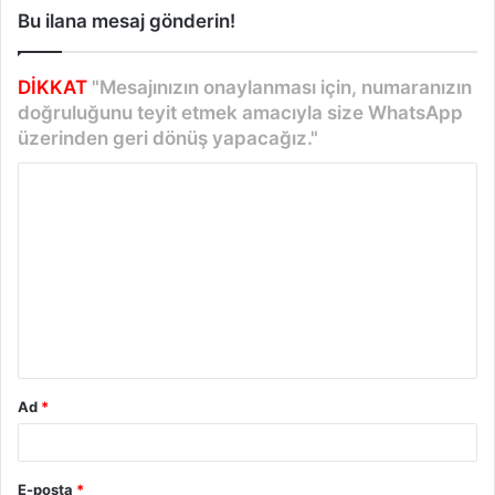
Bu ilana mesaj gönderin!
DİKKAT
"Mesajınızın onaylanması için, numaranızın
doğruluğunu teyit etmek amacıyla size WhatsApp
üzerinden geri dönüş yapacağız."
Y
o
r
u
m
*
Ad
*
E-posta
*