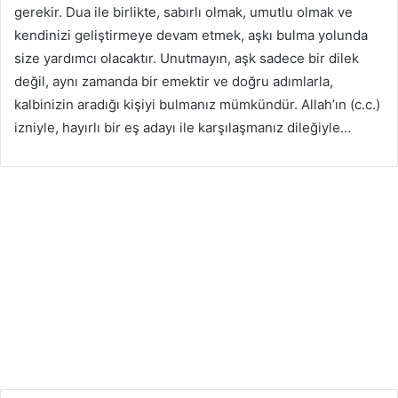
n
gerekir. Dua ile birlikte, sabırlı olmak, umutlu olmak ve
a
kendinizi geliştirmeye devam etmek, aşkı bulma yolunda
r
k
size yardımcı olacaktır. Unutmayın, aşk sadece bir dilek
a
değil, aynı zamanda bir emektir ve doğru adımlarla,
d
a
kalbinizin aradığı kişiyi bulmanız mümkündür. Allah’ın (c.c.)
ş
izniyle, hayırlı bir eş adayı ile karşılaşmanız dileğiyle…
l
ı
k
u
y
g
u
l
a
m
a
s
ı
ü
y
e