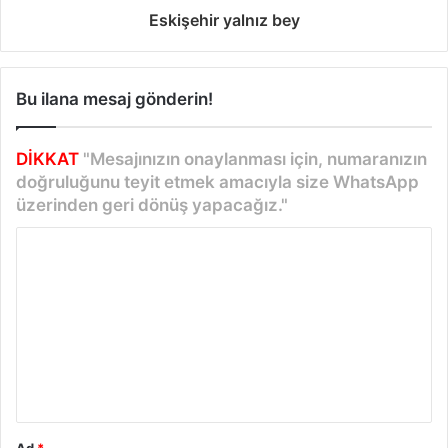
Eskişehir yalnız bey
Bu ilana mesaj gönderin!
DİKKAT
"Mesajınızın onaylanması için, numaranızın
doğruluğunu teyit etmek amacıyla size WhatsApp
üzerinden geri dönüş yapacağız."
Y
o
r
u
m
*
Ad
*