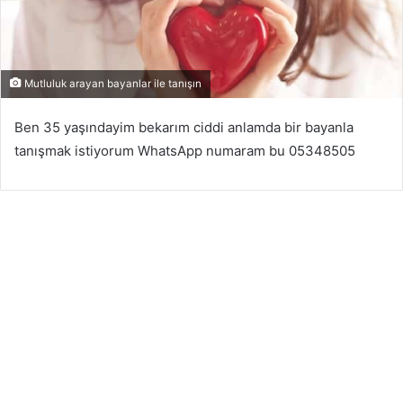
Mutluluk arayan bayanlar ile tanışın
Antalya Arkadaşlık
Ben 35 yaşındayim bekarım ciddi anlamda bir bayanla
26
Şubat
tanışmak istiyorum WhatsApp numaram bu 05348505
2026
A
n
t
a
l
y
a
a
r
k
a
d
a