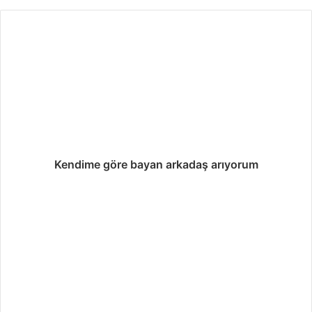
ş
l
ı
k
i
l
a
n
ı
Kendime göre bayan arkadaş arıyorum