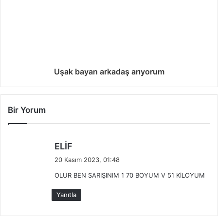
Uşak bayan arkadaş arıyorum
Bir Yorum
d
ELİF
e
20 Kasım 2023, 01:48
d
OLUR BEN SARIŞINIM 1 70 BOYUM V 51 KİLOYUM
i
k
Yanıtla
i
: