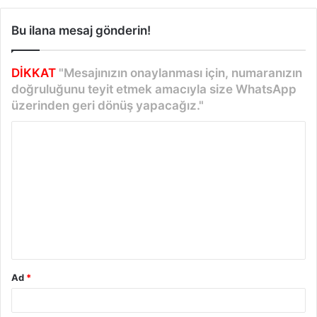
Bu ilana mesaj gönderin!
DİKKAT
"Mesajınızın onaylanması için, numaranızın
doğruluğunu teyit etmek amacıyla size WhatsApp
üzerinden geri dönüş yapacağız."
Y
o
r
u
m
*
Ad
*