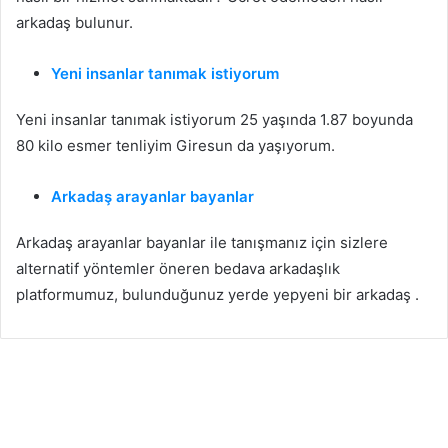
arkadaş bulunur.
Yeni insanlar tanımak istiyorum
Yeni insanlar tanımak istiyorum 25 yaşında 1.87 boyunda
80 kilo esmer tenliyim Giresun da yaşıyorum.
Arkadaş arayanlar bayanlar
Arkadaş arayanlar bayanlar ile tanışmanız için sizlere
Kırşehir Arkadaşlık
alternatif yöntemler öneren bedava arkadaşlık
22
platformumuz, bulunduğunuz yerde yepyeni bir arkadaş .
Şubat
2026
A
s
k
t
a
d