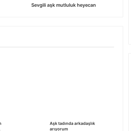
Sevgili aşk mutluluk heyecan
n
Aşk tadında arkadaşlık
arıyorum
6