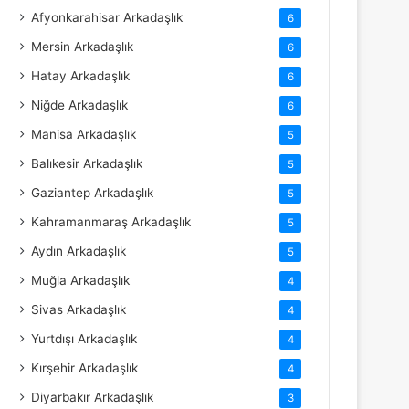
Afyonkarahisar Arkadaşlık
6
Mersin Arkadaşlık
6
Hatay Arkadaşlık
6
Niğde Arkadaşlık
6
Manisa Arkadaşlık
5
Balıkesir Arkadaşlık
5
Gaziantep Arkadaşlık
5
Kahramanmaraş Arkadaşlık
5
Aydın Arkadaşlık
5
Muğla Arkadaşlık
4
Sivas Arkadaşlık
4
Yurtdışı Arkadaşlık
4
Kırşehir Arkadaşlık
4
Diyarbakır Arkadaşlık
3