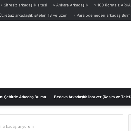
» Şifresiz arkadaşlık sitesi
» Ankara Arkadaşlık
» 100 ücretsiz ARKA
Ücretsiz arkadaşlık siteleri 18 ve üzeri
» Para ödemeden arkadaş Bulm
nı Şehirde Arkadaş Bulma
Bedava Arkadaşlık ilanı ver (Resim ve Telef
n arkadaş arıyorum