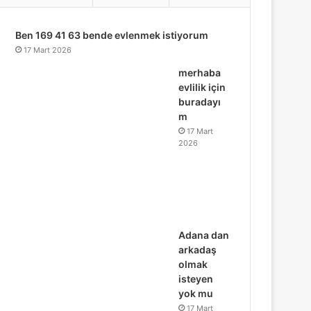
...
Ben 169 41 63 bende evlenmek istiyorum
17 Mart 2026
merhaba
evlilik için
buradayı
m
17 Mart
2026
Adana dan
arkadaş
olmak
isteyen
yok mu
17 Mart