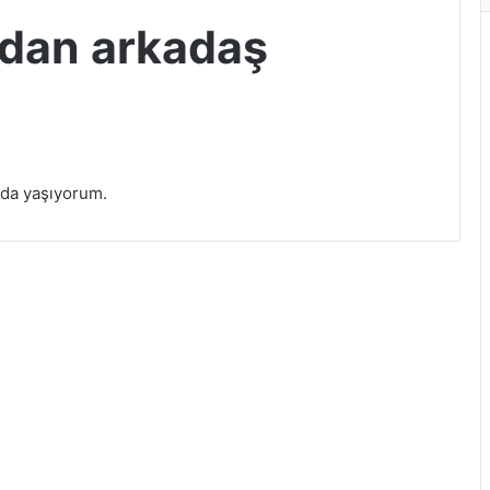
ndan arkadaş
Gerçek sevgi olsun
Her zaman yanımda ol
lda yaşıyorum.
Dürüst Çıkarsız Samimi İlişki Arıyorum
Sevgi saygı ve sadakat olan samimi
içten gerçek arkadaşlık için
İstanbul anadolu yakası bayan
arkadaş arıyorum