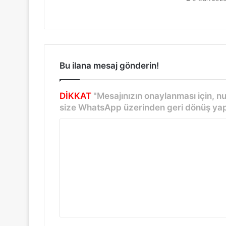
Bu ilana mesaj gönderin!
DİKKAT
"Mesajınızın onaylanması için, 
size WhatsApp üzerinden geri dönüş yap
Y
o
r
u
m
*