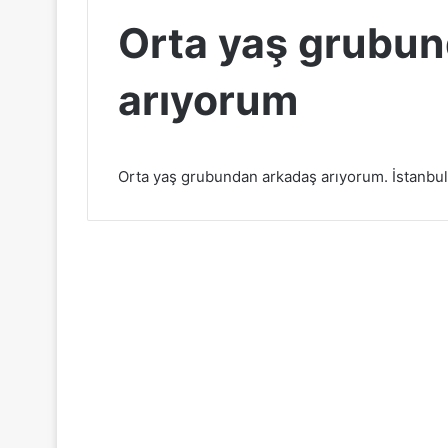
Orta yaş grubu
arıyorum
Orta yaş grubundan arkadaş arıyorum. İstanbu
Sonrakini Oku
İstanbul Arkadaşlık
16
Mart
2026