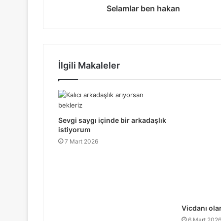
l
Selamlar ben hakan
s
u
n
İlgili Makaleler
Sevgi saygı içinde bir arkadaşlık
istiyorum
7 Mart 2026
Vicdanı ola
6 Mart 202