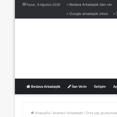
» Bedava Arkadaşlık ilanı ver
Pazar , 9 Ağustos 2026
» Google arkadaşlık sitesi
» 
Bedava Arkadaşlık
İlan Verin
İletişim
Ay
Anasayfa
/
İstanbul Arkadaşlık
/
Orta yaş grubunda