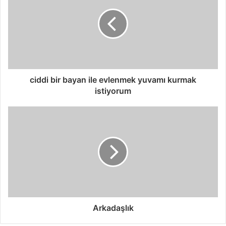
u
n
ciddi bir bayan ile evlenmek yuvamı kurmak
istiyorum
Arkadaşlık