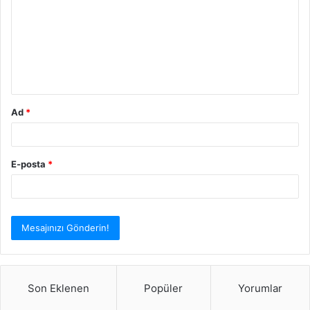
r
u
m
*
Ad
*
E-posta
*
Son Eklenen
Popüler
Yorumlar