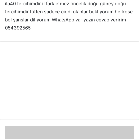
ila40 tercihimdir il fark etmez öncelik doğu güney doğu
tercihimdir lütfen sadece ciddi olanlar bekliyorum herkese
bol şanslar diliyorum WhatsApp var yazın cevap veririm
054392565
İstanbul Arkadaşlık
16
Mart
2026
G
e
r
ç
e
k
s
e
v
g
i
o
l
s