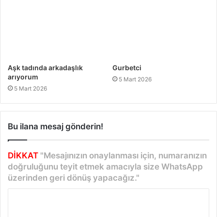
Aşk tadında arkadaşlık
Gurbetci
arıyorum
5 Mart 2026
5 Mart 2026
Bu ilana mesaj gönderin!
DİKKAT
"Mesajınızın onaylanması için, numaranızın
doğruluğunu teyit etmek amacıyla size WhatsApp
üzerinden geri dönüş yapacağız."
Y
o