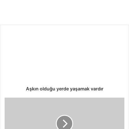
s
e
v
g
i
o
l
s
u
n
Aşkın olduğu yerde yaşamak vardır