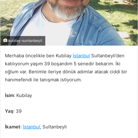
kubilay-suntanbeyli
Merhaba öncelikle ben Kubilay
İstanbul
Sultanbeyli’den
katılıyorum yaşım 39 boşandım 5 senedir bekarım. İki
oğlum var. Benimle ileriye dönük adımlar atacak ciddi bir
hanımefendi ile tanışmak istiyorum.
İsim
: Kubilay
Yaş
: 39
İkamet
:
İstanbul
, Sultanbeyli