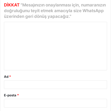
DİKKAT
"Mesajınızın onaylanması için, numaranızın
doğruluğunu teyit etmek amacıyla size WhatsApp
üzerinden geri dönüş yapacağız."
Y
o
r
u
m
*
Ad
*
E-posta
*