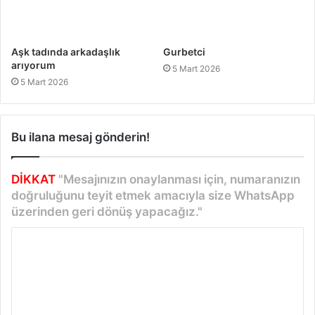
Aşk tadında arkadaşlık
Gurbetci
arıyorum
5 Mart 2026
5 Mart 2026
Bu ilana mesaj gönderin!
DİKKAT
"Mesajınızın onaylanması için, numaranızın
doğruluğunu teyit etmek amacıyla size WhatsApp
üzerinden geri dönüş yapacağız."
Y
o
r
u