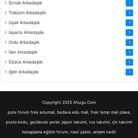
Şırnak Arkadaşlık
1
Trabzon Arkadaşlık
1
Uşak Arkadaşlık
1
Isparta Arkadaşlık
1
Ordu Arkadaşlık
1
Van Arkadaşlık
1
Düzce Arkadaşlık
1
Iğdır Arkadaşlık
1
Copyright 2025 Ahugu.Com
polis forum
free edumail, bedava edu mail, free temp mail
plaka,
posta kodu, gezilecek yerler
japon takvimi, rus takvimi, çin takvimi
hesaplama
eğitim forum, nasıl yazılır, anlamı nedir