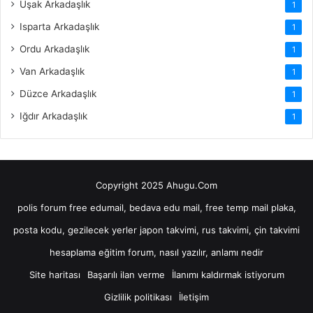
Uşak Arkadaşlık
1
Isparta Arkadaşlık
1
Ordu Arkadaşlık
1
Van Arkadaşlık
1
Düzce Arkadaşlık
1
Iğdır Arkadaşlık
1
Copyright 2025 Ahugu.Com
polis forum
free edumail, bedava edu mail, free temp mail
plaka,
posta kodu, gezilecek yerler
japon takvimi, rus takvimi, çin takvimi
hesaplama
eğitim forum, nasıl yazılır, anlamı nedir
Site haritası
Başarılı ilan verme
İlanımı kaldırmak istiyorum
Gizlilik politikası
İletişim