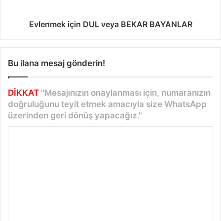
Evlenmek için DUL veya BEKAR BAYANLAR
Bu ilana mesaj gönderin!
DİKKAT
"Mesajınızın onaylanması için, numaranızın
doğruluğunu teyit etmek amacıyla size WhatsApp
üzerinden geri dönüş yapacağız."
Y
o
r
u
m
*