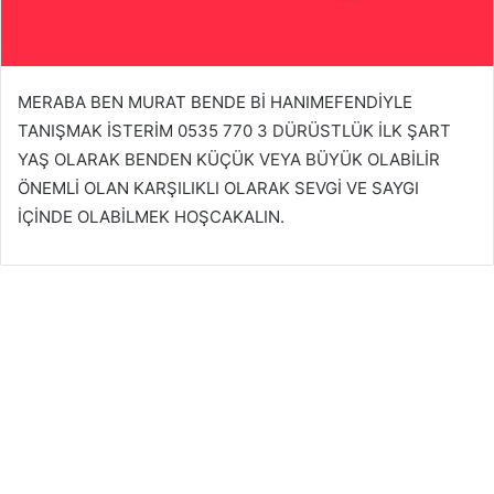
3
Mart
2026
S
MERABA BEN MURAT BENDE Bİ HANIMEFENDİYLE
a
y
TANIŞMAK İSTERİM 0535 770 3 DÜRÜSTLÜK İLK ŞART
g
YAŞ OLARAK BENDEN KÜÇÜK VEYA BÜYÜK OLABİLİR
ı
g
ÖNEMLİ OLAN KARŞILIKLI OLARAK SEVGİ VE SAYGI
ü
İÇİNDE OLABİLMEK HOŞCAKALIN.
v
e
n
s
e
v
g
i
ç
e
r
ç
e