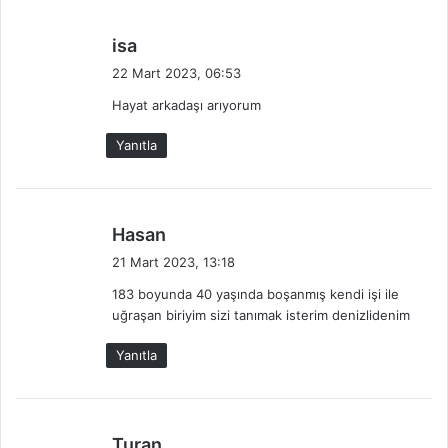
d
isa
e
22 Mart 2023, 06:53
d
Hayat arkadaşı arıyorum
i
k
Yanıtla
i
:
d
Hasan
e
21 Mart 2023, 13:18
d
183 boyunda 40 yaşında boşanmış kendi işi ile
i
uğraşan biriyim sizi tanımak isterim denizlidenim
k
i
Yanıtla
:
d
Turan