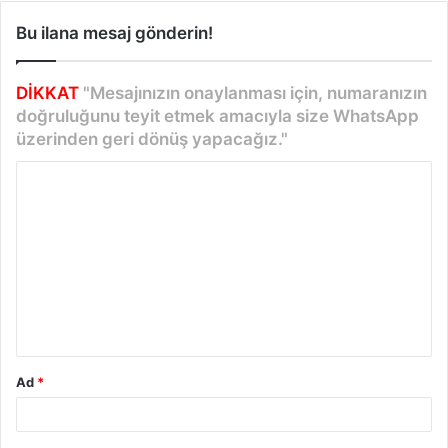
Bu ilana mesaj gönderin!
DİKKAT
"Mesajınızın onaylanması için, numaranızın
doğruluğunu teyit etmek amacıyla size WhatsApp
üzerinden geri dönüş yapacağız."
Y
o
r
u
m
*
Ad
*