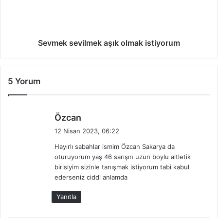
Sevmek sevilmek aşık olmak istiyorum
5 Yorum
d
Özcan
e
12 Nisan 2023, 06:22
d
Hayırlı sabahlar ismim Özcan Sakarya da
i
oturuyorum yaş 46 sarışın uzun boylu altletik
k
birisiyim sizinle tanışmak istiyorum tabi kabul
i
ederseniz ciddi anlamda
:
Yanıtla