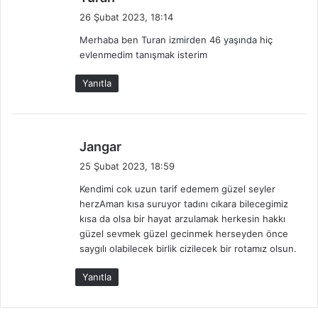
e
26 Şubat 2023, 18:14
d
Merhaba ben Turan izmirden 46 yaşında hiç
i
evlenmedim tanışmak isterim
k
i
Yanıtla
:
d
Jangar
e
25 Şubat 2023, 18:59
d
Kendimi cok uzun tarif edemem güzel seyler
i
herzAman kısa suruyor tadını cıkara bilecegimiz
k
kısa da olsa bir hayat arzulamak herkesin hakkı
i
güzel sevmek güzel gecinmek herseyden önce
:
saygılı olabilecek birlik cizilecek bir rotamız olsun.
Yanıtla