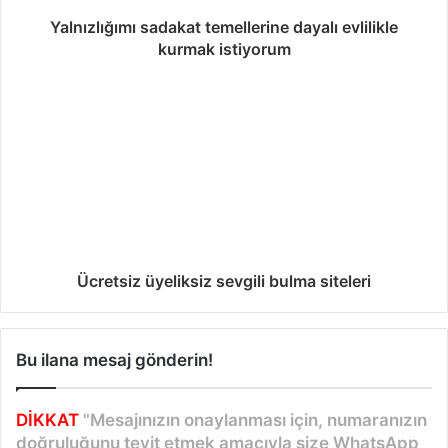
ş
m
Yalnızlığımı sadakat temellerine dayalı evlilikle
a
kurmak istiyorum
S
i
t
e
s
i
Ücretsiz üyeliksiz sevgili bulma siteleri
Bu ilana mesaj gönderin!
DİKKAT
"Mesajınızın onaylanması için, numaranızın
doğruluğunu teyit etmek amacıyla size WhatsApp