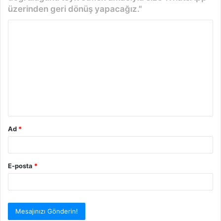
üzerinden geri dönüş yapacağız."
Y
o
r
u
m
*
Ad
*
E-posta
*