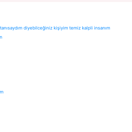
anısaydım diyebilceğiniz kişiyim temiz kalpli insanım
un
um