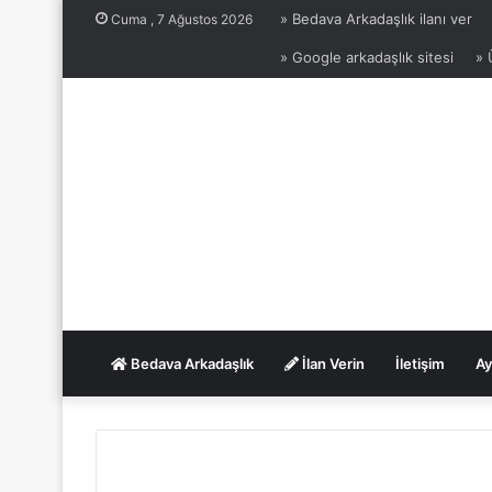
» Bedava Arkadaşlık ilanı ver
Cuma , 7 Ağustos 2026
» Google arkadaşlık sitesi
» 
Bedava Arkadaşlık
İlan Verin
İletişim
Ay