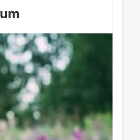
...
orum