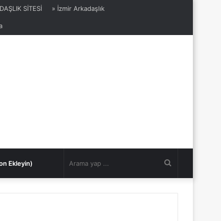
DAŞLIK SİTESİ
» İzmir Arkadaşlık
a
Arama
on Ekleyin)
yap