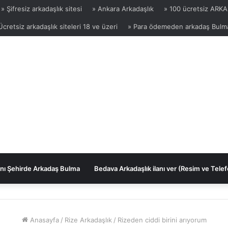
» Şifresiz arkadaşlık sitesi
» Ankara Arkadaşlık
» 100 ücretsiz ARKA
Ücretsiz arkadaşlık siteleri 18 ve üzeri
» Para ödemeden arkadaş Bulm
nı Şehirde Arkadaş Bulma
Bedava Arkadaşlık ilanı ver (Resim ve Telef
Anasayfa
/
Rize Arkadaşlık
/
Rizeden ciddi birini arıyorum